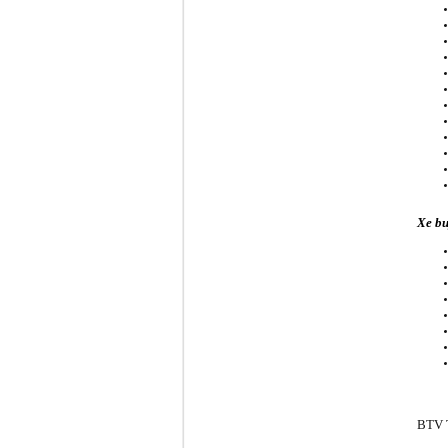
Xe bu
BTV T