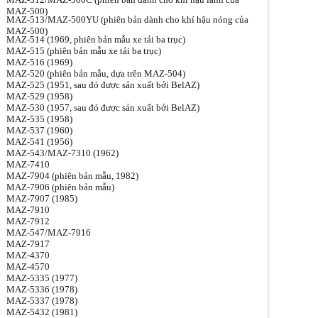
MAZ-500)
MAZ-513/MAZ-500YU (phiên bản dành cho khí hậu nóng của
MAZ-500)
MAZ-514 (1969, phiên bản mẫu xe tải ba trục)
МАZ-515 (phiên bản mẫu xe tải ba trục)
МАZ-516 (1969)
MAZ-520 (phiên bản mẫu, dựa trên MAZ-504)
МАZ-525 (1951, sau đó được sản xuất bởi BelAZ)
МАZ-529 (1958)
МАZ-530 (1957, sau đó được sản xuất bởi BelAZ)
MAZ-535 (1958)
MAZ-537 (1960)
MAZ-541 (1956)
МАZ-543/МАZ-7310 (1962)
МАZ-7410
MAZ-7904 (phiên bản mẫu, 1982)
МАZ-7906 (phiên bản mẫu)
MAZ-7907 (1985)
МАZ-7910
МАZ-7912
MAZ-547/MAZ-7916
MAZ-7917
МАZ-4370
МАZ-4570
MAZ-5335 (1977)
МАZ-5336 (1978)
МАZ-5337 (1978)
МАZ-5432 (1981)