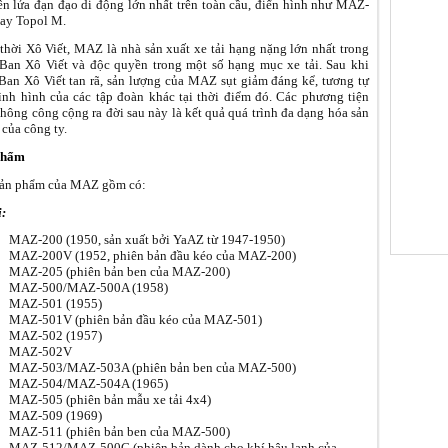
ên lửa đạn đạo di động lớn nhất trên toàn cầu, điển hình như MAZ-
ay Topol M.
thời Xô Viết, MAZ là nhà sản xuất xe tải hạng nặng lớn nhất trong
Ban Xô Viết và độc quyền trong một số hạng mục xe tải. Sau khi
Ban Xô Viết tan rã, sản lượng của MAZ sụt giảm đáng kể, tương tự
ình hình của các tập đoàn khác tại thời điểm đó. Các phương tiện
thông công cộng ra đời sau này là kết quả quá trình đa dạng hóa sản
của công ty.
phẩm
sản phẩm của MAZ gồm có:
i:
МАZ-200 (1950, sản xuất bởi YaAZ từ 1947-1950)
МАZ-200V (1952, phiên bản đầu kéo của MAZ-200)
МАZ-205 (phiên bản ben của MAZ-200)
МАZ-500/MAZ-500A (1958)
MAZ-501 (1955)
МАZ-501V (phiên bản đầu kéo của MAZ-501)
МАZ-502 (1957)
МАZ-502V
МАZ-503/MAZ-503A (phiên bản ben của MAZ-500)
MAZ-504/MAZ-504A (1965)
МАZ-505 (phiên bản mẫu xe tải 4x4)
МАZ-509 (1969)
МАZ-511 (phiên bản ben của MAZ-500)
MAZ-512/MAZ-500C (phiên bản dành cho khí hậu lanh của