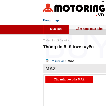
Đăng nhập
Mua bán
Cẩm nang mua sắm
Thông tin tối đa lợi ích
Thông tin ô tô trực tuyến
Tra cứu xe
MAZ
MAZ
Các mẫu xe của MAZ