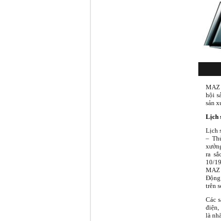
MAZ h
hội s
sản x
Lịch 
Lịch 
– Th
xưởng
ra sắ
10/19
MAZ đ
Động 
trên 
Các s
điện,
là nh