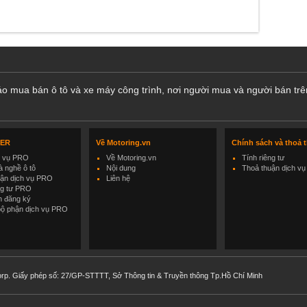
cáo mua bán ô tô và xe máy công trình, nơi người mua và người bán trê
LER
Về Motoring.vn
Chính sách và thoả 
h vụ PRO
Về Motoring.vn
Tính riêng tư
 nghề ô tô
Nội dung
Thoả thuận dịch vụ
uận dịch vụ PRO
Liên hệ
ng tư PRO
h đăng ký
bộ phận dịch vụ PRO
rp. Giấy phép số: 27/GP-STTTT, Sở Thông tin & Truyền thông Tp.Hồ Chí Minh