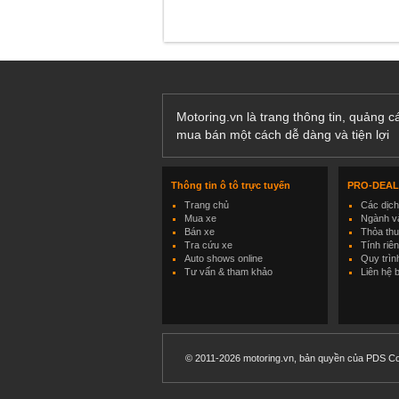
Motoring.vn là trang thông tin, quảng 
mua bán một cách dễ dàng và tiện lợi
Thông tin ô tô trực tuyến
PRO-DEA
Trang chủ
Các dịc
Mua xe
Ngành và
Bán xe
Thỏa th
Tra cứu xe
Tính riê
Auto shows online
Quy trìn
Tư vấn & tham khảo
Liên hệ 
© 2011-2026 motoring.vn, bản quyền của PDS Co