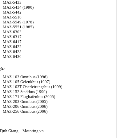
МАZ-5433
МАZ-5434 (1990)
МАZ-5442
МАZ-5516
MAZ-5549 (1978)
МАZ-5551 (1985)
МАZ-6303
МАZ-6317
МАZ-6417
МАZ-6422
МАZ-6425
МАZ-6430
ýt:
MAZ-103 Omnibus (1996)
MAZ-105 Gelenkbus (1997)
MAZ-103T Oberleitungsbus (1999)
MAZ-152 Stadtbus (1999)
MAZ-171 Flughafenbus (2005)
MAZ-203 Omnibus (2005)
MAZ-206 Omnibus (2006)
MAZ-256 Omnibus (2006)
ịnh Giang – Motoring.vn