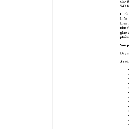
cho t
543 h
Cuối 
Liên 
Liên 
như t
giao 
phẩm 
Sản 
Dãy 
Xe tả