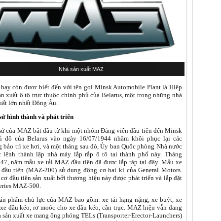
Nhà sản xuất MAZ
ay còn được biết đến với tên gọi Minsk Automobile Plant là Hiệp
ản xuất ô tô trực thuộc chính phủ của Belarus, một trong những nhà
uất lớn nhất Đông Âu.
sử hình thành và phát triển
sử của MAZ bắt đầu từ khi một nhóm Đảng viên đầu tiên đến Minsk
ủ đô của Belarus vào ngày 16/07/1944 nhằm khôi phục lại các
 bảo trì xe hơi, và một tháng sau đó, Ủy ban Quốc phòng Nhà nước
c lệnh thành lập nhà máy lắp rắp ô tô tại thành phố này. Tháng
47, năm mẫu xe tải MAZ đầu tiên đã được lắp ráp tại đây. Mẫu xe
ầu tiên (MAZ-200) sử dụng động cơ hai kì của General Motors.
cơ đầu tiên sản xuất bởi thương hiệu này được phát triển và lắp đặt
series MAZ-500.
ản phẩm chủ lực của MAZ bao gồm: xe tải hạng nặng, xe buýt, xe
 xe đầu kéo, rơ moóc cho xe đầu kéo, cần trục. MAZ hiện vẫn đang
à sản xuất xe mang ống phóng TELs (Transporter-Erector-Launchers)