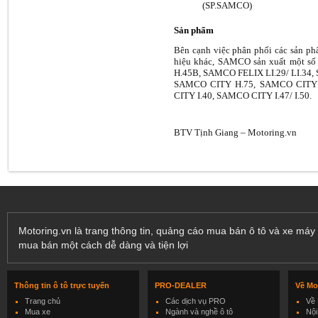
(SP.SAMCO)
Sản phẩm
Bên cạnh việc phân phối các sản phẩ
hiệu khác, SAMCO sản xuất một 
H.45B, SAMCO FELIX LI.29/ LI.3
SAMCO CITY H.75, SAMCO CITY 
CITY I.40, SAMCO CITY I.47/ I.50.
BTV Tịnh Giang – Motoring.vn
Motoring.vn là trang thông tin, quảng cáo mua bán ô tô và xe máy 
mua bán một cách dễ dàng và tiện lợi
Thông tin ô tô trực tuyến
PRO-DEALER
Về Mo
Trang chủ
Các dịch vụ PRO
Về 
Mua xe
Ngành và nghề ô tô
Nội