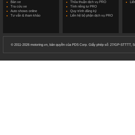
Bán xe
Thỏa thuận dịch vụ PRO
Liê
Tra cứu xe
Tính riêng tư PRO
Auto shows online
Quy trình đăng ký
Tư vấn & tham khảo
Liên hệ bộ phận dịch vụ PRO
© 2011-2026 motoring.vn, bản quyền của PDS Corp. Giấy phép số: 27/GP-STTTT, Sở