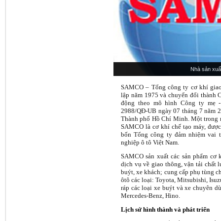
Nhà sản xu
SAMCO – Tổng công ty cơ khí giao
lập năm 1975 và chuyển đổi thành 
động theo mô hình Công ty mẹ -
2988/QĐ-UB ngày 07 tháng 7 năm 2
Thành phố Hồ Chí Minh. Một trong n
SAMCO là cơ khí chế tạo máy, được
bốn Tổng công ty đảm nhiệm vai t
nghiệp ô tô Việt Nam.
SAMCO sản xuất các sản phẩm cơ kh
dịch vụ về giao thông, vận tải chất 
buýt, xe khách; cung cấp phụ tùng ch
ôtô các loại: Toyota, Mitsubishi, Isu
ráp các loại xe buýt và xe chuyên dù
Mercedes-Benz, Hino.
Lịch sử hình thành và phát triển