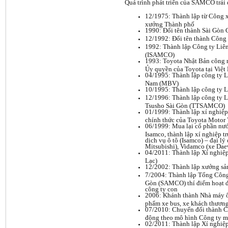
Quá trình phát triển của SAMCO trải 
12/1975: Thành lập từ Công 
xưởng Thành phố
1990: Đổi tên thành Sài Gòn
12/1992: Đổi tên thành Công t
1992: Thành lập Công ty Liê
(ISAMCO)
1993: Toyota Nhật Bản công
Ủy quyền của Toyota tại Việt
04/1995: Thành lập công ty 
Nam (MBV)
10/1995: Thành lập công ty L
12/1996: Thành lập công ty L
Tsusho Sài Gòn (TTSAMCO)
01/1999: Thành lập xí nghiệ
chính thức của Toyota Motor
06/1999: Mua lại cổ phần nướ
Isamco, thành lập xí nghiệp t
dịch vụ ô tô (Isamco) – đại lý
Mitsubishi), Vidamco (xe Dae
04/2011: Thành lập Xí nghiệ
Lạc)
12/2002: Thành lập xưởng sản
7/2004: Thành lập Tổng Công 
Gòn (SAMCO) thí điểm hoạt đ
công ty con
2006: Khánh thành Nhà máy ô 
phẩm xe bus, xe khách thươ
07/2010: Chuyển đổi thành C
động theo mô hình Công ty mẹ
02/2011: Thành lập Xí nghiệ