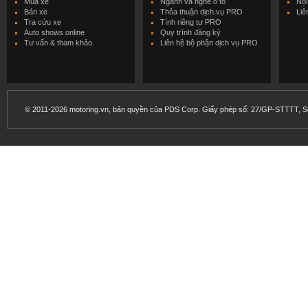
Mua xe
Ngành và nghề ô tô
Nội
Bán xe
Thỏa thuận dịch vụ PRO
Liê
Tra cứu xe
Tính riêng tư PRO
Auto shows online
Quy trình đăng ký
Tư vấn & tham khảo
Liên hệ bộ phận dịch vụ PRO
© 2011-2026 motoring.vn, bản quyền của PDS Corp. Giấy phép số: 27/GP-STTTT, Sở