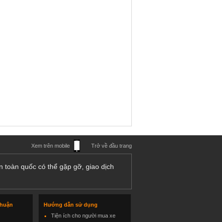
Xem trên mobile
Trở về đầu trang
n toàn quốc có thể gặp gỡ, giao dịch
thuận
Hướng dẫn sử dụng
Tiện ích cho người mua xe