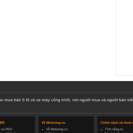
cáo mua bán ô tô và xe máy công trình, nơi người mua và người bán trê
LER
Về Motoring.vn
Chính sách và thoả 
h vụ PRO
Về Motoring.vn
Tính riêng tư