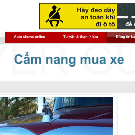
Auto shows online
Tư vấn & tham khảo
Đăng tin b