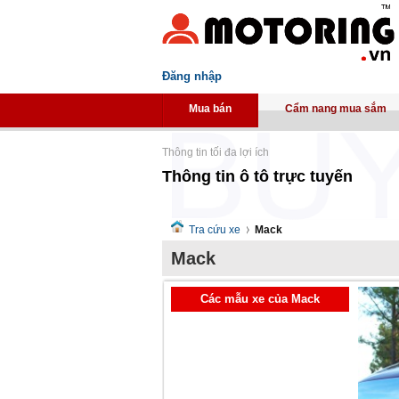
Đăng nhập
Mua bán
Cẩm nang mua sắm
Thông tin tối đa lợi ích
Thông tin ô tô trực tuyến
Tra cứu xe
Mack
Mack
Các mẫu xe của Mack