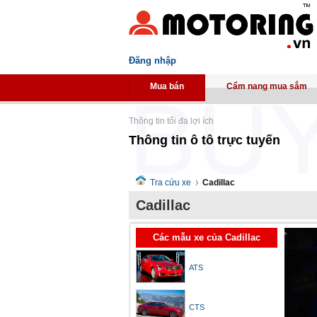
Đăng nhập
Mua bán
Cẩm nang mua sắm
Thông tin tối đa lợi ích
Thông tin ô tô trực tuyến
Tra cứu xe
Cadillac
Cadillac
Các mẫu xe của Cadillac
ATS
CTS