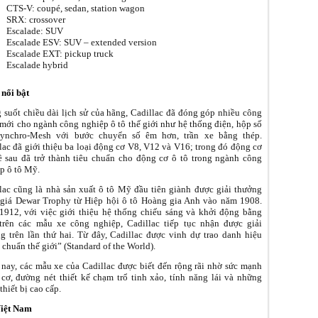
CTS-V: coupé, sedan, station wagon
SRX: crossover
Escalade: SUV
Escalade ESV: SUV – extended version
Escalade EXT: pickup truck
Escalade hybrid
nổi bật
 suốt chiều dài lịch sử của hãng, Cadillac đã đóng góp nhiều công
mới cho ngành công nghiệp ô tô thế giới như hệ thống điện, hộp số
Synchro-Mesh với bước chuyển số êm hơn, trần xe bằng thép.
lac đã giới thiệu ba loại động cơ V8, V12 và V16; trong đó động cơ
 sau đã trở thành tiêu chuẩn cho động cơ ô tô trong ngành công
p ô tô Mỹ.
lac cũng là nhà sản xuất ô tô Mỹ đầu tiên giành được giải thưởng
giá Dewar Trophy từ Hiệp hội ô tô Hoàng gia Anh vào năm 1908.
912, với việc giới thiệu hệ thống chiếu sáng và khởi động bằng
trên các mẫu xe công nghiệp, Cadillac tiếp tục nhận được giải
g trên lần thứ hai. Từ đây, Cadillac được vinh dự trao danh hiệu
 chuẩn thế giới” (Standard of the World).
nay, các mẫu xe của Cadillac được biết đến rộng rãi nhờ sức mạnh
cơ, đường nét thiết kế chạm trổ tinh xảo, tính năng lái và những
thiết bị cao cấp.
Việt Nam