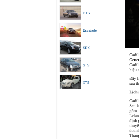
DTS
Escalade
SRX
Cadil
Gener
Cadil
STS
hiệu 
Đây l
XTS
sau t
Lịch 
Cadil
Sau k
gồm 
Lelan
định 
thuyế
doanh
Tháng