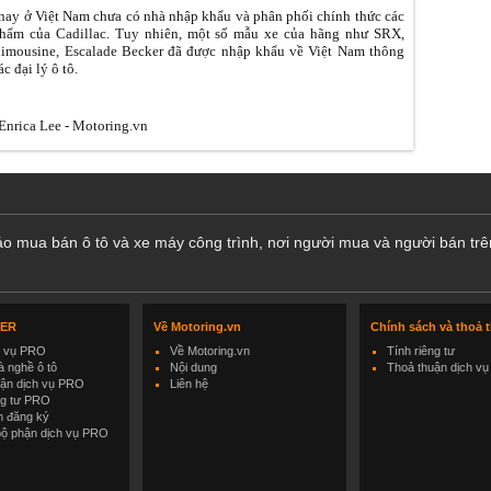
nay ở Việt Nam chưa có nhà nhập khẩu và phân phối chính thức các
hẩm của Cadillac. Tuy nhiên, một số mẫu xe của hãng như SRX,
imousine, Escalade Becker đã được nhập khẩu về Việt Nam thông
c đại lý ô tô.
nrica Lee - Motoring.vn
cáo mua bán ô tô và xe máy công trình, nơi người mua và người bán trê
LER
Về Motoring.vn
Chính sách và thoả 
h vụ PRO
Về Motoring.vn
Tính riêng tư
 nghề ô tô
Nội dung
Thoả thuận dịch vụ
uận dịch vụ PRO
Liên hệ
ng tư PRO
h đăng ký
bộ phận dịch vụ PRO