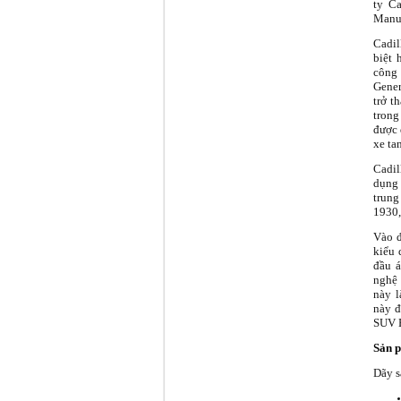
ty C
Manuf
Cadil
biệt 
công
Gener
trở t
trong
được 
xe tan
Cadil
dụng 
trung
1930,
Vào đ
kiểu 
đầu á
nghệ 
này l
này đ
SUV E
Sản 
Dãy s