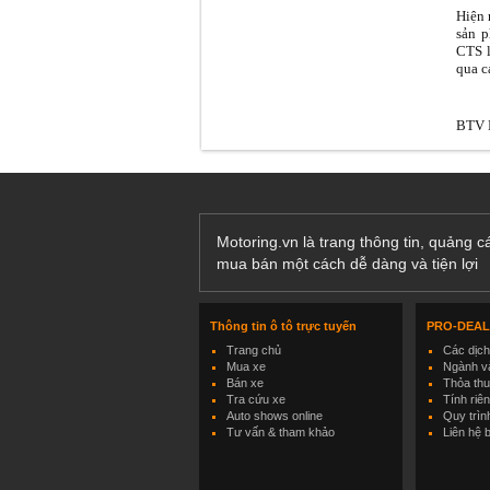
Hiện 
sản p
CTS l
qua cá
BTV E
Motoring.vn là trang thông tin, quảng 
mua bán một cách dễ dàng và tiện lợi
Thông tin ô tô trực tuyến
PRO-DEA
Trang chủ
Các dịc
Mua xe
Ngành và
Bán xe
Thỏa th
Tra cứu xe
Tính riê
Auto shows online
Quy trìn
Tư vấn & tham khảo
Liên hệ 