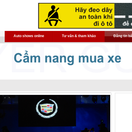
Auto shows online
Tư vấn & tham khảo
Đăng tin b