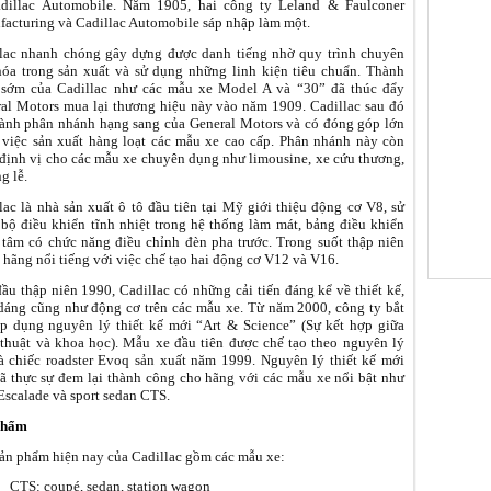
adillac Automobile. Năm 1905, hai công ty Leland & Faulconer
acturing và Cadillac Automobile sáp nhập làm một.
lac nhanh chóng gây dựng được danh tiếng nhờ quy trình chuyên
hóa trong sản xuất và sử dụng những linh kiện tiêu chuẩn. Thành
 sớm của Cadillac như các mẫu xe Model A và “30” đã thúc đẩy
al Motors mua lại thương hiệu này vào năm 1909. Cadillac sau đó
hành phân nhánh hạng sang của General Motors và có đóng góp lớn
 việc sản xuất hàng loạt các mẫu xe cao cấp. Phân nhánh này còn
định vị cho các mẫu xe chuyên dụng như limousine, xe cứu thương,
g lễ.
lac là nhà sản xuất ô tô đầu tiên tại Mỹ giới thiệu động cơ V8, sử
bộ điều khiển tĩnh nhiệt trong hệ thống làm mát, bảng điều khiển
 tâm có chức năng điều chỉnh đèn pha trước. Trong suốt thập niên
 hãng nổi tiếng với việc chế tạo hai động cơ V12 và V16.
ầu thập niên 1990, Cadillac có những cải tiến đáng kể về thiết kế,
dáng cũng như động cơ trên các mẫu xe. Từ năm 2000, công ty bắt
p dụng nguyên lý thiết kế mới “Art & Science” (Sự kết hợp giữa
thuật và khoa học). Mẫu xe đầu tiên được chế tạo theo nguyên lý
à chiếc roadster Evoq sản xuất năm 1999. Nguyên lý thiết kế mới
ã thực sự đem lại thành công cho hãng với các mẫu xe nổi bật như
scalade và sport sedan CTS.
phẩm
ản phẩm hiện nay của Cadillac gồm các mẫu xe:
CTS: coupé, sedan, station wagon