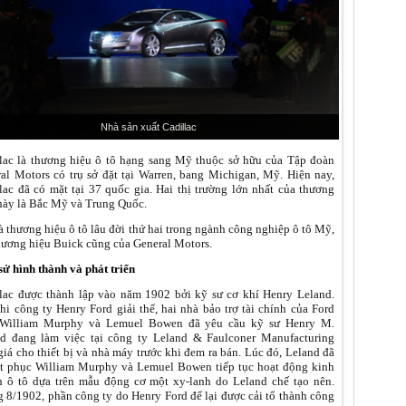
Nhà sản xuất Cadillac
lac là thương hiệu ô tô hạng sang Mỹ thuộc sở hữu của Tập đoàn
al Motors có trụ sở đặt tại Warren, bang Michigan, Mỹ. Hiện nay,
lac đã có mặt tại 37 quốc gia. Hai thị trường lớn nhất của thương
này là Bắc Mỹ và Trung Quốc.
à thương hiệu ô tô lâu đời thứ hai trong ngành công nghiệp ô tô Mỹ,
hương hiệu Buick cũng của General Motors.
sử hình thành và phát triển
lac được thành lập vào năm 1902 bởi kỹ sư cơ khí Henry Leland.
hi công ty Henry Ford giải thể, hai nhà bảo trợ tài chính của Ford
William Murphy và Lemuel Bowen đã yêu cầu kỹ sư Henry M.
d đang làm việc tại công ty Leland & Faulconer Manufacturing
giá cho thiết bị và nhà máy trước khi đem ra bán. Lúc đó, Leland đã
t phục William Murphy và Lemuel Bowen tiếp tục hoạt động kinh
 ô tô dựa trên mẫu động cơ một xy-lanh do Leland chế tạo nên.
 8/1902, phần công ty do Henry Ford để lại được cải tổ thành công