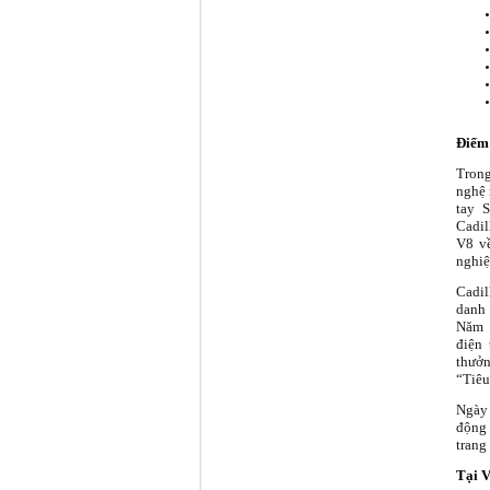
Điểm 
Trong
nghệ 
tay 
Cadil
V8 về
nghiệ
Cadil
danh 
Năm 1
điện 
thưởn
“Tiêu
Ngày 
động 
trang 
Tại 