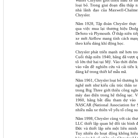
Walter Chrysler giới thiệu mẫu xe m
loại bỏ. Trong giai đoạn đầu thập n
nhà lãnh đạo của Maxwell-Chalme
Chrysler.
Năm 1928, Tập đoàn Chrysler thực 
qua việc mua lại thương hiệu Dod
DeSoto và Plymouth. Ở thập niên tiếp
xe mới Airflow mang tính cách mạng
theo kiểu dáng khí động học.
Chrysler phát triển mạnh mẽ hơn tro
Cuối thập niên 1940, hãng đã vượt q
tô lớn thứ hai tại Mỹ. Vào thời điểm
vào vấn đề nghiên cứu và cải tiến k
đáng kể trong thiết kế mẫu mã.
Năm 1961, Chrysler loại bỏ thương h
nghệ mới như kiểu cấu trúc thân xe 
trong Big Three giới thiệu công ngh
máy dao điện trong hệ thống sạc. V
1960, hãng bắt đầu tham dự vào
NASCAR (National Association for S
nhiều mẫu xe thiên về yếu tố công su
Năm 1998, Chrysler cùng với các thư
LLC thiết lập quan hệ đối tác bình
Đức và thiết lập nên một liên minh
Tuy nhiên do hoạt động không hiệu 