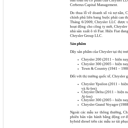
bán toàn bộ cổ phần của Chrysler LL
Cerberus Capital Management.
Do thua lỗ về doanh số và nợ nần, C
chính phủ liên bang buộc phải can thi
Tháng 6/2009, Chrysler LLC được tá
hoạt động cho công ty mới, Chrysler
nhà sản xuất ô tô Fiat. Hiện Fiat đan
Chrysler Group LLC.
Sản phẩm
Dãy sản phẩm của Chrysler tại thị t
Chrysler 200 (2011 – hiện na
Chrysler 300 (2005 – hiện na
Town & Country (1941 – 1988
Đối với thị trường quốc tế, Chrysler 
Chrysler Ypsilon (2011 – hiện
và Ai-len)
Chrysler Delta (2011 – hiện n
Ai-len)
Chrysler 300 (2005 – hiện na
Chrysler Grand Voyager (1988
Ngoài các mẫu xe thông thường, Chr
phiên bản vận hành bằng động cơ đ
hybrid diesel trên các mẫu xe tải phụ