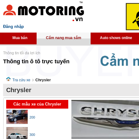
Đăng nhập
Mua bán
Cẩm nang mua sắm
Auto shows online
Thông tin tối đa lợi ích
Thông tin ô tô trực tuyến
Tra cứu xe
Chrysler
Chrysler
Các mẫu xe của Chrysler
200
300