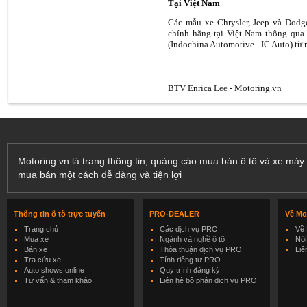
Tại Việt Nam
Các mẫu xe Chrysler, Jeep và Dod
chính hãng tại Việt Nam thông qu
(Indochina Automotive - IC Auto) từ
BTV Enrica Lee - Motoring.vn
Motoring.vn là trang thông tin, quảng cáo mua bán ô tô và xe máy 
mua bán một cách dễ dàng và tiện lợi
Thông tin ô tô trực tuyến
PRO-DEALER
Về Mo
Trang chủ
Các dịch vụ PRO
Về 
Mua xe
Ngành và nghề ô tô
Nội
Bán xe
Thỏa thuận dịch vụ PRO
Liê
Tra cứu xe
Tính riêng tư PRO
Auto shows online
Quy trình đăng ký
Tư vấn & tham khảo
Liên hệ bộ phận dịch vụ PRO