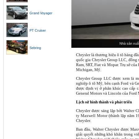
Grand Voyager
PT Cruiser
Nhà sản xuất
Sebring
Chrysler là thương hiệu ô tô hàng đầ
quốc gia Chrysler Group LLC, đồng s
Ram, SRT, Fiat và Mopar. Trụ sở của 
Michigan, Mỹ.
Chrysler Group LLC được xem là m
nghiệp ô tô Mỹ, bên cạnh Ford và Ge
được định vị ở phân khúc cao cấp cạ
General Motors và Lincoln của Ford 
Lịch sử hình thành và phát triển
Chrysler được sáng lập bởi Walter C
ty Maxwell Motor (thành lập năm 19
Chrysler.
Ban đầu, Walter Chrysler được Maxw
giải quyết những khó khăn trong việ