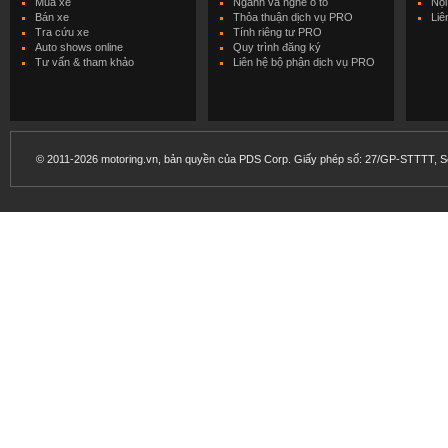
Mua xe
Ngành và nghề ô tô
Nội
Bán xe
Thỏa thuận dịch vụ PRO
Liê
Tra cứu xe
Tính riêng tư PRO
Auto shows online
Quy trình đăng ký
Tư vấn & tham khảo
Liên hệ bộ phận dịch vụ PRO
© 2011-2026 motoring.vn, bản quyền của PDS Corp. Giấy phép số: 27/GP-STTTT, Sở