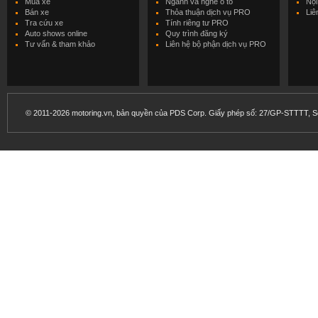
Mua xe
Ngành và nghề ô tô
Nội
Bán xe
Thỏa thuận dịch vụ PRO
Liê
Tra cứu xe
Tính riêng tư PRO
Auto shows online
Quy trình đăng ký
Tư vấn & tham khảo
Liên hệ bộ phận dịch vụ PRO
© 2011-2026 motoring.vn, bản quyền của PDS Corp. Giấy phép số: 27/GP-STTTT, Sở