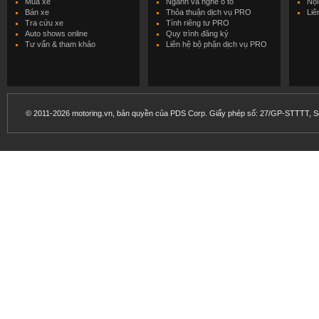
Mua xe
Ngành và nghề ô tô
Nội
Bán xe
Thỏa thuận dịch vụ PRO
Liê
Tra cứu xe
Tính riêng tư PRO
Auto shows online
Quy trình đăng ký
Tư vấn & tham khảo
Liên hệ bộ phận dịch vụ PRO
© 2011-2026 motoring.vn, bản quyền của PDS Corp. Giấy phép số: 27/GP-STTTT, Sở