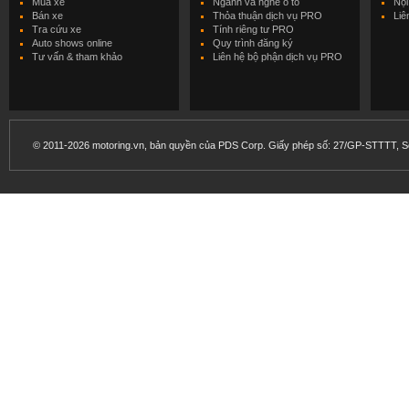
Mua xe
Ngành và nghề ô tô
Nội
Bán xe
Thỏa thuận dịch vụ PRO
Liê
Tra cứu xe
Tính riêng tư PRO
Auto shows online
Quy trình đăng ký
Tư vấn & tham khảo
Liên hệ bộ phận dịch vụ PRO
© 2011-2026 motoring.vn, bản quyền của PDS Corp. Giấy phép số: 27/GP-STTTT, Sở