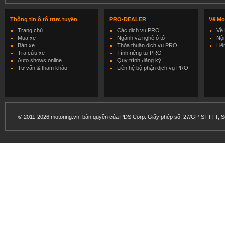
Thông tin ô tô trực tuyến
PRO-DEALER
Về Mo
Trang chủ
Các dịch vụ PRO
Về 
Mua xe
Ngành và nghề ô tô
Nội
Bán xe
Thỏa thuận dịch vụ PRO
Liê
Tra cứu xe
Tính riêng tư PRO
Auto shows online
Quy trình đăng ký
Tư vấn & tham khảo
Liên hệ bộ phận dịch vụ PRO
© 2011-2026 motoring.vn, bản quyền của PDS Corp. Giấy phép số: 27/GP-STTTT, Sở