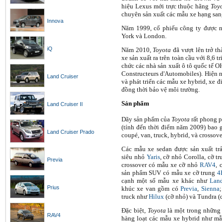
hiệu Lexus mới trực thuộc hãng
Toy
chuyên sản xuất các mẫu xe hạng san
Innova
Năm 1999, cổ phiếu công ty được 
York và London.
iQ
Năm 2010,
Toyota
đã vượt lên trở t
xe sản xuất ra trên toàn cầu với 8,6 tr
chức các nhà sản xuất ô tô quốc tế OI
Constructeurs d'Automobiles). Hiện 
Land Cruiser
và phát triển các mẫu xe hybrid, xe đ
đồng thời bảo vệ môi trường.
Sản phẩm
Land Cruiser II
Dãy sản phẩm của
Toyota
rất phong 
(tính đến thời điểm năm 2009) bao 
Land Cruiser Prado
coupé, van, truck, hybrid, và crossove
Các mẫu xe sedan được sản xuất trả
siêu nhỏ
Yaris
, cỡ nhỏ Corolla, cỡ t
Previa
crossover có mẫu xe cỡ nhỏ
RAV4
, 
sản phẩm SUV có mẫu xe cỡ trung
4
cạnh một số mẫu xe khác như
Land
Prius
khúc xe van gồm có
Previa
,
Sienna
truck như
Hilux
(cỡ nhỏ) và Tundra (c
Đặc biệt,
Toyota
là một trong những 
RAV4
hàng loạt các mẫu xe hybrid như m