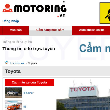
Đăng nhập
Mua bán
Cẩm nang mua sắm
Auto shows online
Thông tin tối đa lợi ích
Thông tin ô tô trực tuyến
Tra cứu xe
Toyota
Toyota
Các mẫu xe của Toyota
4Runner
86