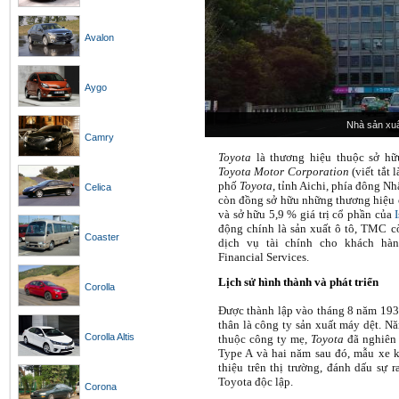
Avalon
Aygo
Nhà sản xuấ
Camry
Toyota
là thương hiệu thuộc sở hữ
Toyota Motor Corporation
(viết tắt 
phố
Toyota
, tỉnh Aichi, phía đông N
Celica
còn đồng sở hữu những thương hiệu 
và sở hữu 5,9 % giá trị cổ phần của
động chính là sản xuất ô tô, TMC cò
Coaster
dịch vụ tài chính cho khách hà
Financial Services.
Lịch sử hình thành và phát triển
Corolla
Được thành lập vào tháng 8 năm 193
thân là công ty sản xuất máy dệt. N
Corolla Altis
thuộc công ty mẹ,
Toyota
đã nghiên 
Type A và hai năm sau đó, mẫu xe k
thiệu trên thị trường, đánh dấu sự 
Toyota độc lập.
Corona