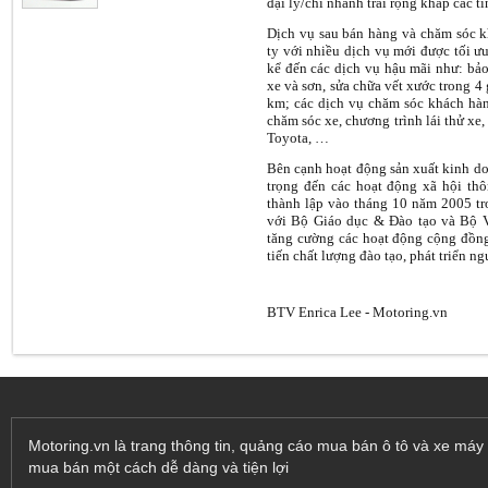
đại lý/chi nhánh trải rộng khắp các t
Dịch vụ sau bán hàng và chăm sóc k
ty với nhiều dịch vụ mới được tối ưu
kể đến các dịch vụ hậu mãi như: bả
xe và sơn, sửa chữa vết xước trong 4
km; các dịch vụ chăm sóc khách hà
chăm sóc xe, chương trình lái thử xe,
Toyota, …
Bên cạnh hoạt động sản xuất kinh d
trọng đến các hoạt động xã hội t
thành lập vào tháng 10 năm 2005 tr
với Bộ Giáo dục & Đào tạo và Bộ 
tăng cường các hoạt động cộng đồng 
tiến chất lượng đào tạo, phát triển n
BTV Enrica Lee - Motoring.vn
Motoring.vn là trang thông tin, quảng cáo mua bán ô tô và xe máy 
mua bán một cách dễ dàng và tiện lợi