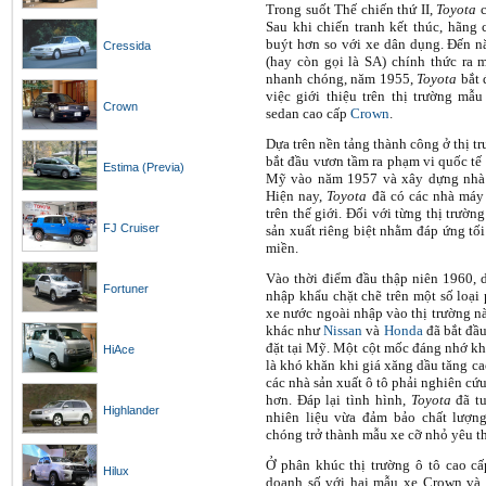
Trong suốt Thế chiến thứ II,
Toyota
c
Sau khi chiến tranh kết thúc, hãng 
buýt hơn so với xe dân dụng. Đến 
Cressida
(hay còn gọi là SA) chính thức ra m
nhanh chóng, năm 1955,
Toyota
bắt 
việc giới thiệu trên thị trường m
Crown
sedan cao cấp
Crown
.
Dựa trên nền tảng thành công ở thị t
bắt đầu vươn tầm ra phạm vi quốc tế 
Estima (Previa)
Mỹ vào năm 1957 và xây dựng nhà 
Hiện nay,
Toyota
đã có các nhà máy 
trên thế giới. Đối với từng thị trườn
FJ Cruiser
sản xuất riêng biệt nhằm đáp ứng tố
miền.
Vào thời điểm đầu thập niên 1960,
Fortuner
nhập khẩu chặt chẽ trên một số loại
xe nước ngoài nhập vào thị trường n
khác như
Nissan
và
Honda
đã bắt đầu
đặt tại Mỹ. Một cột mốc đáng nhớ khi
HiAce
là khó khăn khi giá xăng dầu tăng c
các nhà sản xuất ô tô phải nghiên cứ
hơn. Đáp lại tình hình,
Toyota
đã tu
Highlander
nhiên liệu vừa đảm bảo chất lượn
chóng trở thành mẫu xe cỡ nhỏ yêu t
Ở phân khúc thị trường ô tô cao c
Hilux
doanh số với hai mẫu xe Crown và