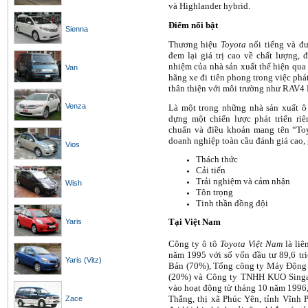
và Highlander hybrid.
Điểm nổi bật
Sienna
Thương hiệu
Toyota
nổi tiếng và đ
đem lại giá trị cao về chất lượng, 
nhiệm của nhà sản xuất thể hiện qua
Van
hãng xe đi tiên phong trong việc phá
thân thiện với môi trường như RAV4 
Venza
Là một trong những nhà sản xuất ô 
dựng một chiến lược phát triển riê
chuẩn và điều khoản mang tên “To
doanh nghiệp toàn cầu đánh giá cao,
Vios
Thách thức
Cải tiến
Trải nghiệm và cảm nhận
Wish
Tôn trọng
Tinh thần đồng đội
Tại Việt Nam
Yaris
Công ty ô tô
Toyota Việt Nam
là liê
năm 1995 với số vốn đầu tư 89,6 tr
Yaris (Vitz)
Bản (70%), Tổng công ty Máy Độn
(20%) và Công ty TNHH KUO Singap
vào hoạt động từ tháng 10 năm 1996, 
Thắng, thị xã Phúc Yên, tỉnh Vĩnh P
Zace