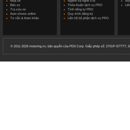
Mua xe
Ngành và nghề ô tô
Nội
Bán xe
Thỏa thuận dịch vụ PRO
Liê
Tra cứu xe
Tính riêng tư PRO
Auto shows online
Quy trình đăng ký
Tư vấn & tham khảo
Liên hệ bộ phận dịch vụ PRO
© 2011-2026 motoring.vn, bản quyền của PDS Corp. Giấy phép số: 27/GP-STTTT, Sở