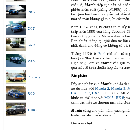
Ford. Thập niên 1990, dưới tác độ
châu Á,
Mazda
tiếp tục bán cổ phầ
phiếu kiểm soát (tháng 5/1996). Từ 
CX 5
tác giữa hai bên thêm gắn kết, dẫn đ
một số mẫu khung gầm giữa các mẫu 
Năm 1984, công ty chính thức lấy t
CX 7
thập niên 1990 của hãng được mở đầ
trên đường đua Le Mans – đây là lần
Bản chiến thắng tại giải đua xe lâu 
CX 9
nhất dành cho động cơ không có pít-
Tháng 11/2010,
Ford
chỉ còn nắm g
hãng xe Nhật Bản có thể phát triển m
MX 5
Hiện nay, Ford và
Mazda
vẫn giữ mố
qua một số thỏa thuận hợp tác và tra
Sản phẩm
Premacy
Dãy sản phẩm của
Mazda
khá đa dạn
xe du lịch với
Mazda 2
,
Mazda 3
,
M
CX-5
,
CX-7
,
CX-9
; phân khúc MPV
RX 8
khúc xe thể thao với
MX-5
,
RX-8
; v
cạnh các mẫu xe thương mại như Bon
Tribute
Mazda
cũng cho tiến hành các nghi
hydro và phát triển phiên bản miniv
Điểm nổi bật