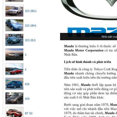
323 (BG)
323 (BH)
Nhà sản xu
323 (BJ)
Mazda
là thương hiệu ô tô thuộc sở
Mazda Motor Corporation
có trụ sở
Nhật Bản.
5
Lịch sử hình thành và phát triển
Tiền thân là công ty Tokyo Cork Kog
6
Mazda
nhanh chóng chuyển hướng 
đầu tiên xuất hiện trên thị trường n
626
Năm 1961,
Mazda
thiết lập quan hệ
tiên sản xuất và phát triển động cơ p
động cơ này góp phần đem lại điểm
sản xuất ô tô Nhật Bản khác.
929
Bước sang giai đoạn năm 1970,
Maz
với việc mở chi nhánh đầu tiên Maz
1979, do thâm hụt tài chính,
Mazda
đ
BT 50