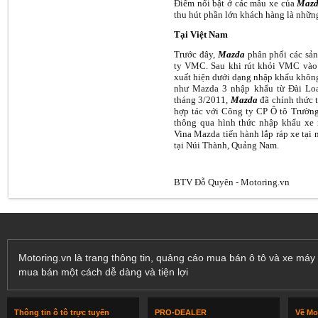
Điểm nổi bật ở các mẫu xe của
Maz
thu hút phần lớn khách hàng là những
Tại Việt Nam
Trước đây,
Mazda
phân phối các sả
ty VMC. Sau khi rút khỏi VMC vào
xuất hiện dưới dạng nhập khẩu không
như Mazda 3 nhập khẩu từ Đài Loa
tháng 3/2011,
Mazda
đã chính thức 
hợp tác với Công ty CP Ô tô Trường
thông qua hình thức nhập khẩu xe 
Vina Mazda tiến hành lắp ráp xe tại
tại Núi Thành, Quảng Nam.
BTV Đỗ Quyên - Motoring.vn
Motoring.vn là trang thông tin, quảng cáo mua bán ô tô và xe máy 
mua bán một cách dễ dàng và tiện lợi
Thông tin ô tô trực tuyến
PRO-DEALER
Về Mo