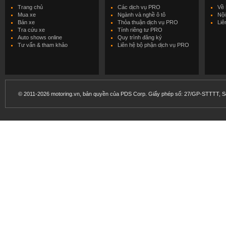
Trang chủ
Các dịch vụ PRO
Về 
Mua xe
Ngành và nghề ô tô
Nội
Bán xe
Thỏa thuận dịch vụ PRO
Liê
Tra cứu xe
Tính riêng tư PRO
Auto shows online
Quy trình đăng ký
Tư vấn & tham khảo
Liên hệ bộ phận dịch vụ PRO
© 2011-2026 motoring.vn, bản quyền của PDS Corp. Giấy phép số: 27/GP-STTTT, Sở