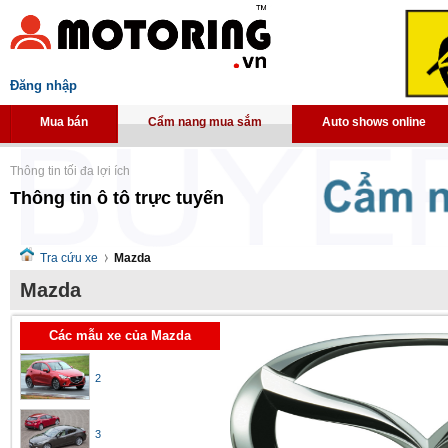
Đăng nhập
Mua bán
Cẩm nang mua sắm
Auto shows online
Thông tin tối đa lợi ích
Thông tin ô tô trực tuyến
Tra cứu xe
Mazda
Mazda
Các mẫu xe của Mazda
2
3