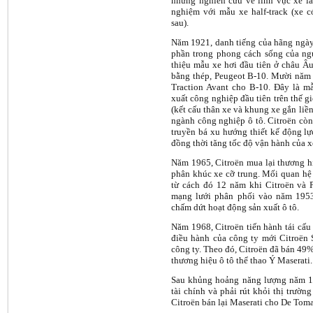
những nghiên cứu về lĩnh vực xe là
nghiệm với mẫu xe half-track (xe c
sau).
Năm 1921, danh tiếng của hãng ngày 
phần trong phong cách sống của ngư
thiệu mẫu xe hơi đầu tiên ở châu Âu
bằng thép, Peugeot B-10. Mười năm s
Traction Avant cho B-10. Đây là m
xuất công nghiệp đầu tiên trên thế gi
(kết cấu thân xe và khung xe gắn liền
ngành công nghiệp ô tô. Citroën còn
truyền bá xu hướng thiết kế động lự
đồng thời tăng tốc độ vận hành của x
Năm 1965, Citroën mua lại thương h
phân khúc xe cỡ trung. Mối quan hệ 
từ cách đó 12 năm khi Citroën và
mạng lưới phân phối vào năm 195
chấm dứt hoạt động sản xuất ô tô.
Năm 1968, Citroën tiến hành tái cấu
điều hành của công ty mới Citroën 
công ty. Theo đó, Citroën đã bán 49%
thương hiệu ô tô thể thao Ý Maserati.
Sau khủng hoảng năng lượng năm 1
tài chính và phải rút khỏi thị trư
Citroën bán lại Maserati cho De Tom