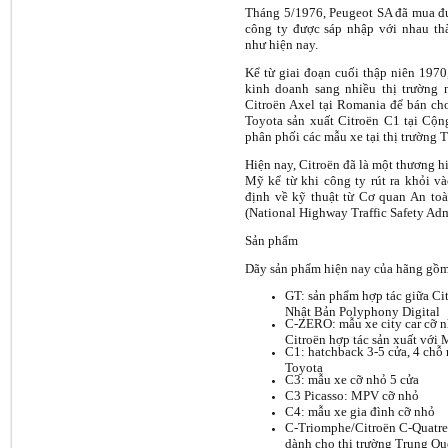
Tháng 5/1976, Peugeot SA đã mua đư
công ty được sáp nhập với nhau th
như hiện nay.
Kể từ giai đoạn cuối thập niên 1970
kinh doanh sang nhiều thị trường 
Citroën Axel tại Romania để bán cho
Toyota sản xuất Citroën C1 tại Cộn
phân phối các mẫu xe tại thị trường 
Hiện nay, Citroën đã là một thương hi
Mỹ kể từ khi công ty rút ra khỏi 
định về kỹ thuật từ Cơ quan An t
(National Highway Traffic Safety Adm
Sản phẩm
Dãy sản phẩm hiện nay của hãng gồ
GT: sản phẩm hợp tác giữa Cit
Nhật Bản Polyphony Digital
C-ZERO: mẫu xe city car cỡ n
Citroën hợp tác sản xuất với 
C1: hatchback 3-5 cửa, 4 chỗ 
Toyota
C3: mẫu xe cỡ nhỏ 5 cửa
C3 Picasso: MPV cỡ nhỏ
C4: mẫu xe gia đình cỡ nhỏ
C-Triomphe/Citroën C-Quatre
dành cho thị trường Trung Q