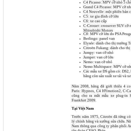
C4 Picasso: MPV cỡ nhỏ 5 ch
Grand C4 Picasso: MPV cỡ nh
C4 Nouvelle: một phiên bản 
C5: xe gia đình cỡ lớn
C6: xe cao cấp
C-Crosser: crossover SUV cỡ n
Mitsubishi Motors
C8: MPV cỡ lớn do PSA Peugeo
Berlingo: panel van
Elysée: dành cho thị trường 
Citroën Fukang: dành cho thị
Jumpy: van cỡ nhỏ
Jumper: van cỡ lớn
Nemo: van cỡ nhỏ
Nemo Multispace: MPV cỡ n
Các mẫu xe DS gồm có: DS2, 
hãng còn sản xuất xe tải và xe
Năm 2008, hãng đã giới thiệu 4 con
Paris: Hypnos, C4 HYmotion2, C-C
cũng cho ra mắt mẫu xe plug-in h
Frankfurt 2009.
Tại Việt Nam
Trước năm 1975, Citroën đã từng có 
lý chính hãng và xưởng sửa chữa. Năm
Nam thông qua công ty phân phối Au
tập đoàn CFAO, Pháp.