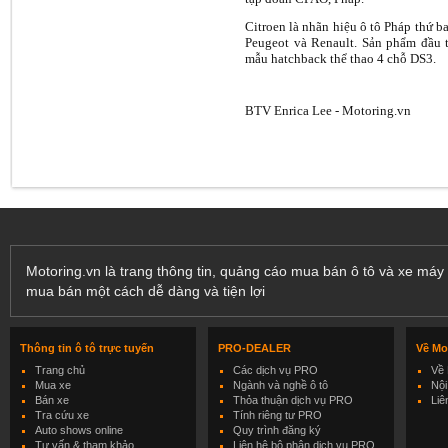
Citroen là nhãn hiệu ô tô Pháp thứ ba
Peugeot và Renault. Sản phẩm đầu t
mẫu hatchback thể thao 4 chỗ DS3.
BTV Enrica Lee - Motoring.vn
Motoring.vn là trang thông tin, quảng cáo mua bán ô tô và xe máy 
mua bán một cách dễ dàng và tiện lợi
Thông tin ô tô trực tuyến
PRO-DEALER
Về Mo
Trang chủ
Các dịch vụ PRO
Về 
Mua xe
Ngành và nghề ô tô
Nội
Bán xe
Thỏa thuận dịch vụ PRO
Liê
Tra cứu xe
Tính riêng tư PRO
Auto shows online
Quy trình đăng ký
Tư vấn & tham khảo
Liên hệ bộ phận dịch vụ PRO