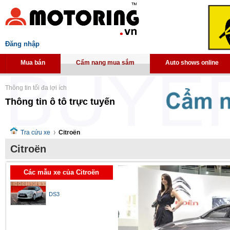
Đăng nhập
Mua bán
Cẩm nang mua sắm
Auto shows online
Thông tin tối đa lợi ích
Thông tin ô tô trực tuyến
Tra cứu xe
Citroën
Citroën
Các mẫu xe của Citroën
DS3