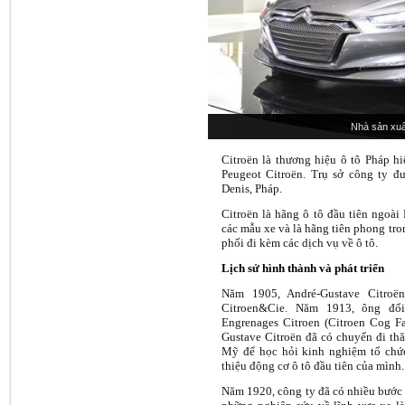
Nhà sản xuấ
Citroën là thương hiệu ô tô Pháp h
Peugeot Citroën. Trụ sở công ty đượ
Denis, Pháp.
Citroën là hãng ô tô đầu tiên ngoài
các mẫu xe và là hãng tiên phong tro
phối đi kèm các dịch vụ về ô tô.
Lịch sử hình thành và phát triển
Năm 1905, André-Gustave Citroë
Citroen&Cie. Năm 1913, ông đổi
Engrenages Citroen (Citroen Cog Fa
Gustave Citroën đã có chuyến đi thă
Mỹ để học hỏi kinh nghiệm tổ chức
thiệu động cơ ô tô đầu tiên của mình.
Năm 1920, công ty đã có nhiều bước c