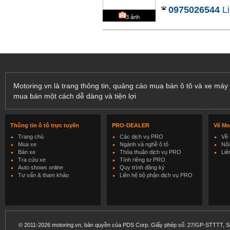
0975026544
Li
3
ảnh
Motoring.vn là trang thông tin, quảng cáo mua bán ô tô và xe máy 
mua bán một cách dễ dàng và tiện lợi
Thông tin ô tô trực tuyến
PRO-DEALER
Về Mo
Trang chủ
Các dịch vụ PRO
Về 
Mua xe
Ngành và nghề ô tô
Nội
Bán xe
Thỏa thuận dịch vụ PRO
Liê
Tra cứu xe
Tính riêng tư PRO
Auto shows online
Quy trình đăng ký
Tư vấn & tham khảo
Liên hệ bộ phận dịch vụ PRO
© 2011-2026 motoring.vn, bản quyền của PDS Corp. Giấy phép số: 27/GP-STTTT, Sở