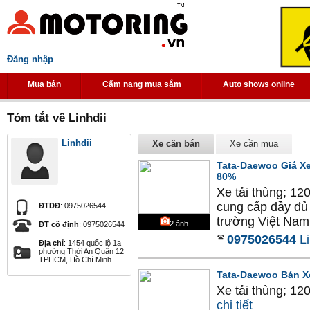
Đăng nhập
Mua bán
Cẩm nang mua sắm
Auto shows online
Tóm tắt về Linhdii
Linhdii
Xe cần bán
Xe cần mua
Tata-Daewoo Giá Xe
80%
Xe tải thùng; 12
cung cấp đầy đủ c
ĐTDĐ
: 0975026544
trường Việt Nam.
2
ảnh
ĐT cố định
: 0975026544
0975026544
Li
Địa chỉ
: 1454 quốc lộ 1a
phường Thới An Quận 12
TPHCM, Hồ Chí Minh
Tata-Daewoo Bán Xe
Xe tải thùng; 12
chi tiết