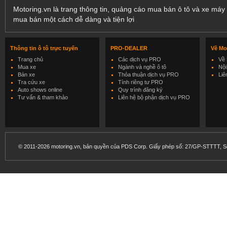
Motoring.vn là trang thông tin, quảng cáo mua bán ô tô và xe máy 
mua bán một cách dễ dàng và tiện lợi
Thông tin ô tô trực tuyến
PRO-DEALER
Về Mo
Trang chủ
Các dịch vụ PRO
Về 
Mua xe
Ngành và nghề ô tô
Nội
Bán xe
Thỏa thuận dịch vụ PRO
Liê
Tra cứu xe
Tính riêng tư PRO
Auto shows online
Quy trình đăng ký
Tư vấn & tham khảo
Liên hệ bộ phận dịch vụ PRO
© 2011-2026 motoring.vn, bản quyền của PDS Corp. Giấy phép số: 27/GP-STTTT, Sở