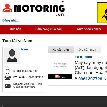
Đăng nhập
Mua bán
Cẩm nang mua sắm
Auto shows online
Tóm tắt về Nam
Nam
Xe cần bán
Xe cần mua
ISEKI 7000
Máy cày, máy nô
(A/T) dẫn động 
ĐTDĐ
: 0961297728
Chăn nuôi Hòa Ph
0
ảnh
ĐT cố định
: 0961297728
0961297728
N
Địa chỉ
: Minh Đức , Hớn
Quản, Bình Phước