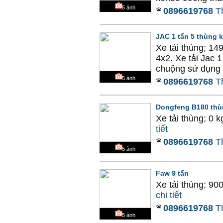
5
ảnh
0896619768
T
JAC 1 tấn 5 thùng k
Xe tải thùng; 14
4x2. Xe tải Jac 
chuộng sử dụng n
5
ảnh
0896619768
T
Dongfeng B180 thù
Xe tải thùng; 0 
tiết
0896619768
T
5
ảnh
Faw 9 tấn
Xe tải thùng; 90
chi tiết
0896619768
T
5
ảnh