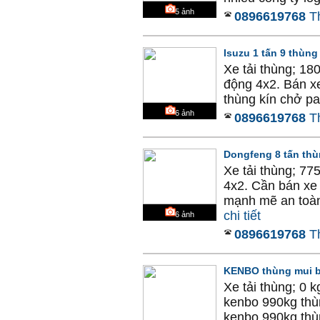
5
ảnh
0896619768
T
Isuzu 1 tấn 9 thùng
Xe tải thùng; 18
động 4x2. Bán xe
thùng kín chở pa
6
ảnh
0896619768
T
Dongfeng 8 tấn thù
Xe tải thùng; 77
4x2. Cần bán xe 
mạnh mẽ an toàn, 
chi tiết
6
ảnh
0896619768
T
KENBO thùng mui b
Xe tải thùng; 0 
kenbo 990kg thù
kenbo 990kg thùng