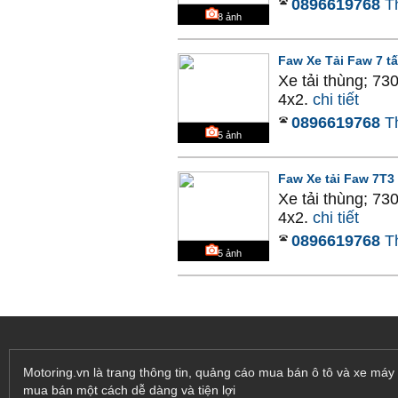
0896619768
T
8
ảnh
Faw Xe Tải Faw 7 t
Xe tải thùng; 73
4x2.
chi tiết
0896619768
T
5
ảnh
Faw Xe tải Faw 7T3
Xe tải thùng; 73
4x2.
chi tiết
0896619768
T
5
ảnh
Motoring.vn là trang thông tin, quảng cáo mua bán ô tô và xe máy 
mua bán một cách dễ dàng và tiện lợi