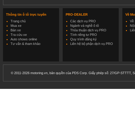
Thông tin ô tô trực tuyến
PRO-DEALER
Về Mo
Trang chủ
Các dịch vụ PRO
Về 
Mua xe
Ngành và nghề ô tô
Nội
Bán xe
Thỏa thuận dịch vụ PRO
Liê
Tra cứu xe
Tính riêng tư PRO
Auto shows online
Quy trình đăng ký
Tư vấn & tham khảo
Liên hệ bộ phận dịch vụ PRO
© 2011-2026 motoring.vn, bản quyền của PDS Corp. Giấy phép số: 27/GP-STTTT, Sở