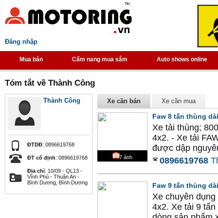
Đăng nhập
Mua bán
Cẩm nang mua sắm
Auto shows online
Tóm tắt về Thành Công
Thành Công
Xe cần bán
Xe cần mua
Faw 8 tấn thùng dài 
Xe tải thùng; 80
4x2. - Xe tải FA
ĐTDĐ
: 0896619768
được dập nguyên k
7
ảnh
ĐT cố định
: 0896619768
0896619768
T
Địa chỉ
: 10/09 - QL13 -
Vĩnh Phú - Thuận An -
Bình Dương, Bình Dương
Faw 9 tấn thùng dà
Xe chuyên dụng k
4x2. Xe tải 9 
dòng sản phẩm xe