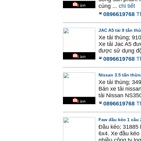
cùng ...
chi tiết
6
ảnh
0896619768
T
JAC A5 tải 9 tấn th
Xe tải thùng; 91
Xe tải Jac A5 đ
được sử dụng độ
5
ảnh
0896619768
T
Nissan 3.5 tấn thùn
Xe tải thùng; 34
Bán xe tải niss
tải Nissan NS350
6
ảnh
0896619768
T
Faw đầu kéo 1 cầu 
Đầu kéo; 31885 k
6x4. Xe đầu kéo
nhiều công ty log