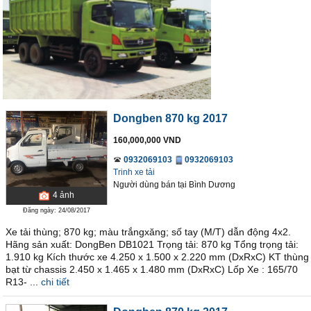
Dongben 870 kg 2017
160,000,000 VND
0932069103
0932069103
Trinh xe tải
Người dùng bán
tại
Bình Dương
4
ảnh
Đăng ngày: 24/08/2017
Xe tải thùng; 870 kg; màu trắngxăng; số tay (M/T) dẫn động 4x2.
Hãng sản xuất: DongBen DB1021 Trọng tải: 870 kg Tổng trọng tải:
1.910 kg Kích thước xe 4.250 x 1.500 x 2.220 mm (DxRxC) KT thùng
bạt từ chassis 2.450 x 1.465 x 1.480 mm (DxRxC) Lốp Xe : 165/70
R13- ...
chi tiết