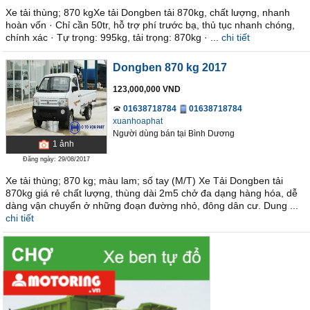
Xe tải thùng; 870 kgXe tải Dongben tải 870kg, chất lượng, nhanh
hoàn vốn · Chỉ cần 50tr, hỗ trợ phí trước bạ, thủ tục nhanh chóng,
chính xác · Tự trọng: 995kg, tải trọng: 870kg · ...
chi tiết
Dongben 870 kg 2017
123,000,000 VND
01638718784
01638718784
xuanhoaphat
Người dùng bán
tại
Bình Dương
1
ảnh
Đăng ngày: 29/08/2017
Xe tải thùng; 870 kg; màu lam; số tay (M/T) Xe Tải Dongben tải
870kg giá rẻ chất lượng, thùng dài 2m5 chở đa dạng hàng hóa, dễ
dàng vận chuyển ở những đoạn đường nhỏ, đông dân cư. Dung ...
chi tiết