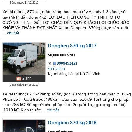
Đăng ngày: 13/12/2019
Xe tải thùng; 870 kg; màu trắng, bạc, màu tùy ý; máy 1.3 xăng; số
tay (M/T) dẫn động 4x2. LỜI ĐẦU TIÊN CÔNG TY TNHH Ô TÔ
CƯỜNG THỊNH GỬI LỜI CHÀO ĐẾN QUÝ KHÁCH LỜI CHÚC SỨC
KHỎE VÀ THÀNH ĐẠT NHẤT Xe tải Dongben 870kg được sản xuất
...
chi tiết
Dongben 870 kg 2017
50,000,000 VND
0909452421
van cuong
Người dùng bán
tại
Hồ Chí Minh
2
ảnh
Đăng ngày: 18/06/2018
Xe tải thùng; 870 kgxăng; số tay (M/T) Trọng lượng bản thân :995 kg
Phân bố : - Cầu trước :485kG - Cầu sau :510kG Tải trọng cho phép
chở :785 kG Số người cho phép chở :2người Trọng lượng toàn bộ
:1910 kG Kích thước ...
chi tiết
Dongben 870 kg 2016