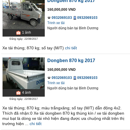
Dongben 870 kg 2017
160,000,000 VND
0932069103
0932069103
Trinh xe tải
Người dùng bán
tại
Bình Dương
1
ảnh
Đăng ngày: 22/08/2017
Xe tải thùng; 870 kg; số tay (M/T)
chi tiết
Dongben 870 kg 2017
160,000,000 VND
0932069103
0932069103
Trinh xe tải
Người dùng bán
tại
Bình Dương
4
ảnh
Đăng ngày: 22/08/2017
Xe tải thùng; 870 kg; màu trắngxăng; số tay (M/T) dẫn động 4x2.
Thích đã nhận:0 Xe tải dongben 870 kg thùng kín / xe tải dongben
mui bạt là dòng xe tải nhỏ hiện đang được ưa chuộng nhất trên thị
trường hiện ...
chi tiết