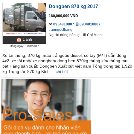
Dongben 870 kg 2017
160,000,000 VND
0934810807
0934810807
tranngocthang
Người dùng bán
tại
Hồ Chí Minh
1
ảnh
Đăng ngày: 17/08/2017
Xe tải thùng; 870 kg; màu trắngdầu diesel; số tay (M/T) dẫn động
4x2. xe tải nhỏ/ xe dongben/ dong ben 870kg thùng kín/ thùng mui
bạt Hãng sản xuất: Dongben Xuất xứ: việt nam Tổng trọng tải: 1.920
kg Trọng tải: 870 kg Kích ...
chi tiết