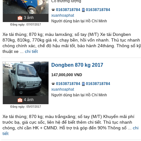
Có thương lượng
01638718784
01638718784
xuanhoaphat
3
ảnh
Người dùng bán
tại
Hồ Chí Minh
Đăng ngày: 07/07/2017
Xe tải thùng; 870 kg; màu lamxăng; số tay (M/T) Xe tải Dongben
870kg, 810kg, 770kg giá rẻ, chạy bền, hồi vốn nhanh. Thủ tục nhanh
chóng chính xác, chế độ hậu mãi tốt, bảo hành 24tháng. Thông số kỹ
thuật xe ...
chi tiết
Dongben 870 kg 2017
147,000,000 VND
01638718784
01638718784
xuanhoaphat
Người dùng bán
tại
Hồ Chí Minh
4
ảnh
Đăng ngày: 05/07/2017
Xe tải thùng; 870 kg; màu trắngxăng; số tay (M/T) Khuyến mãi phí
trước bạ, giá cực sốc, liên hệ để biết thêm chi tiết. Thủ tục nhanh
chóng, chỉ cần HK + CMND. Hỗ trợ trả góp đến 90% Thông số ...
chi
tiết