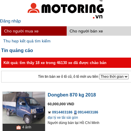
Đăng nhập
Cho người mua xe
Cho người bán xe
Thu hẹp kết quả tìm kiếm
Tin quảng cáo
Kết quả: tìm thấy 18 xe trong 46130 xe đã được chào bán
Tìm tin bán xe ô tô cũ, ô tô mới ưu tiên
Dongben 870 kg 2018
60,000,000 VND
0914403186
0914403186
đại lý xe tải sài gòn
Người dùng bán
tại
Hồ Chí Minh
4
ảnh