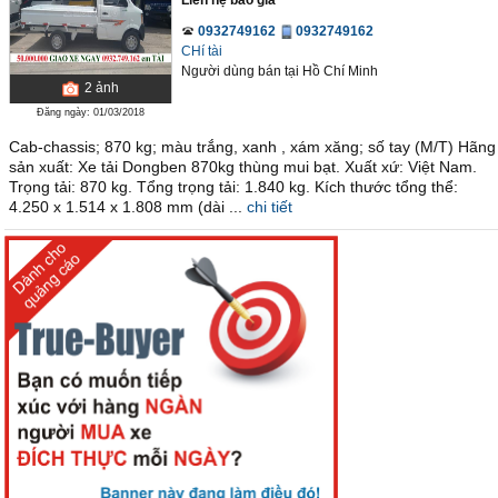
Liên hệ báo giá
0932749162
0932749162
CHí tài
Người dùng bán
tại
Hồ Chí Minh
2
ảnh
Đăng ngày: 01/03/2018
Cab-chassis; 870 kg; màu trắng, xanh , xám xăng; số tay (M/T) Hãng
sản xuất: Xe tải Dongben 870kg thùng mui bạt. Xuất xứ: Việt Nam.
Trọng tải: 870 kg. Tổng trọng tải: 1.840 kg. Kích thước tổng thể:
4.250 x 1.514 x 1.808 mm (dài ...
chi tiết