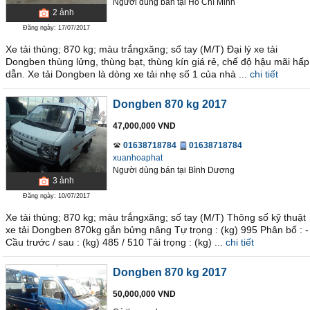
Người dùng bán
tại
Hồ Chí Minh
2
ảnh
Đăng ngày: 17/07/2017
Xe tải thùng; 870 kg; màu trắngxăng; số tay (M/T) Đại lý xe tải
Dongben thùng lửng, thùng bạt, thùng kín giá rẻ, chế độ hậu mãi hấp
dẫn. Xe tải Dongben là dòng xe tải nhẹ số 1 của nhà ...
chi tiết
Dongben 870 kg 2017
47,000,000 VND
01638718784
01638718784
xuanhoaphat
Người dùng bán
tại
Bình Dương
3
ảnh
Đăng ngày: 10/07/2017
Xe tải thùng; 870 kg; màu trắngxăng; số tay (M/T) Thông số kỹ thuật
xe tải Dongben 870kg gắn bửng nâng Tự trọng : (kg) 995 Phân bố : -
Cầu trước / sau : (kg) 485 / 510 Tải trọng : (kg) ...
chi tiết
Dongben 870 kg 2017
50,000,000 VND