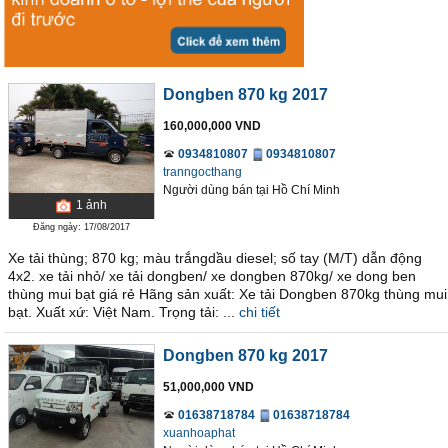
Dongben 870 kg 2017
160,000,000 VND
0934810807
0934810807
tranngocthang
Người dùng bán
tại
Hồ Chí Minh
1
ảnh
Đăng ngày: 17/08/2017
Xe tải thùng; 870 kg; màu trắngdầu diesel; số tay (M/T) dẫn động
4x2. xe tải nhỏ/ xe tải dongben/ xe dongben 870kg/ xe dong ben
thùng mui bạt giá rẻ Hãng sản xuất: Xe tải Dongben 870kg thùng mui
bạt. Xuất xứ: Việt Nam. Trọng tải: ...
chi tiết
Dongben 870 kg 2017
51,000,000 VND
01638718784
01638718784
xuanhoaphat