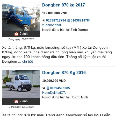
Dongben 870 kg 2017
112,000,000 VND
01638718784
01638718784
xuanhoaphat
Người dùng bán
tại
Bình Dương
2
ảnh
Đăng ngày: 01/07/2017
Xe tải thùng; 870 kg; màu lamxăng; số tay (M/T) Xe tải Dongben
870kg, dòng xe tải nhẹ được ưa chuộng hiện nay, khuyến mãi tặng
ngay 1tr cho 100 khách hàng đầu tiên. Thông số kỹ thuật xe tải
Dongben ...
chi tiết
Dongben 870 Kg 2016
19,999,999 VND
01694515585
HungDeNhatOTo
Người dùng bán
tại
Hồ Chí Minh
2
ảnh
Đăng ngày: 12/11/2016
Xe tải thùng; 870 kg; màu Trang,Xanh,Xamxăng; số tay (M/T) dẫn