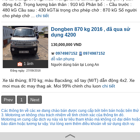
động 4x2. Trọng lượng bản thân : 910 kG Phân bố : - Cầu trước :
480 kG Cầu sau : 430 kGTải trọng cho phép chở : 870 kG Số người
cho phép chở ...
chi tiết
Dongben 870 kg 2016
, đã qua sử
dụng 4200
130,000,000 VND
0974987152
0974987152
đỗ văn phụng
1
ảnh
Người dùng bán
tại
Long An
Đăng ngày: 27/09/2016
Xe tải thùng; 870 kg; màu Bạcxăng; số tay (M/T) dẫn động 4x2. Xe
moi mua dc may thag ak. Moi 99% chinh chu luon
chi tiết
Prev
1
Next
Các thông tin về các xe đang chào bán được cung cấp bởi bên bán hoặc bên thứ
3. Motoring.vn không chịu trách nhiệm về tính chính xác của thông tin đó.
Motoring.vn cung cấp dịch vụ này và tư liệu tham khảo mà không có đại diên hoặ
bảo đảm hoặc tương tư vậy. Vui lòng xem thêm điều khoản về sử dụng dịch vụ