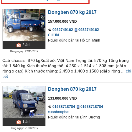
Dongben 870 kg 2017
157,000,000 VND
0932749162
0932749162
CHí tài
Người dùng bán
tại
Hồ Chí Minh
2
ảnh
Đăng ngày: 27/11/2017
Cab-chassis; 870 kgXuất xứ: Việt Nam Trọng tải: 870 kg Tổng trọng
tải: 1.840 kg Kích thước tổng thể: 4.250 x 1.514 x 1.808 mm (dài x
rộng x cao) Kích thước thùng: 2.450 x 1.400 x 1500 (dài x rộng ...
chi
tiết
Dongben 870 kg 2017
133,000,000 VND
01638718784
01638718784
xuanhoaphat
Người dùng bán
tại
Bình Dương
1
ảnh
Đăng ngày: 21/09/2017