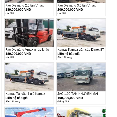
Faw Xe nâng 2.5 tấn Vmax
Faw Xe nâng 3.5 tấn Vmax
model...
model...
189,000,000 VND
209,000,000 VND
Hà Nội
Hà Nội
Faw Xe nâng Vmax nhập khẩu
Kamaz Kamaz gắn cẩu Dinex 8T
189,000,000 VND
Liên hệ báo giá
Hà Nội
Bình Dương
Kamaz Tải cẩu 4 giò Kamaz
JAC 1,99 TẤN KHUYÊN MẠI
6540...
25TR...
Liên hệ báo giá
100,000,000 VND
Bình Dương
Ðồng Nai