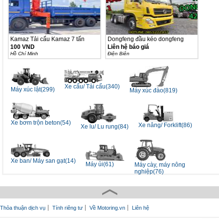
Kamaz Tải cẩu Kamaz 7 tấn
Dongfeng đầu kéo dongfeng
100 VND
Liên hệ báo giá
Hồ Chí Minh
Ðiện Biên
Xe cẩu/ Tải cẩu(340)
Máy xúc lật(299)
Máy xúc đào(819)
Xe bơm trộn beton(54)
Xe nâng/ Forklift(86)
Xe lu/ Lu rung(84)
Xe ban/ Máy san gạt(14)
Máy ủi(61)
Máy cày, máy nông
nghiệp(76)
Thỏa thuận dịch vụ
Tính riêng tư
Về Motoring.vn
Liên hệ