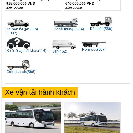
B180...
915,000,000 VND
640,000,000 VND
Bình Dương
Bình Dương
Đầu kéo(568)
Xe tải thùng(9604)
Xe bán tải (pick-up)
(1382)
Rơ-mooc(107)
Xe ô tô vận tải khác(114)
Van(462)
Cab-chassis(586)
Xe vận tải hành khách