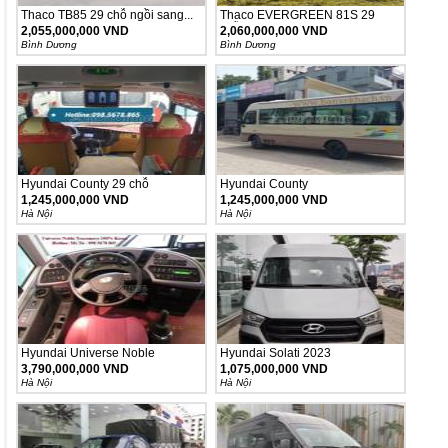
Thaco TB85 29 chỗ ngồi sang...
Thaco EVERGREEN 81S 29
chỗ...
2,055,000,000 VND
2,060,000,000 VND
Bình Dương
Bình Dương
Hyundai County 29 chỗ
Hyundai County
1,245,000,000 VND
1,245,000,000 VND
Hà Nội
Hà Nội
Hyundai Universe Noble
Hyundai Solati 2023
3,790,000,000 VND
1,075,000,000 VND
Hà Nội
Hà Nội