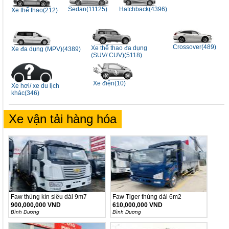
Sedan(11125)
Hatchback(4396)
Xe thể thao(212)
Crossover(489)
Xe thể thao đa dụng
Xe đa dụng (MPV)(4389)
(SUV/ CUV)(5118)
Xe điện(10)
Xe hơi/ xe du lịch
khác(346)
Xe vận tải hàng hóa
Faw thùng kín siêu dài 9m7
Faw Tiger thùng dài 6m2
900,000,000 VND
610,000,000 VND
Bình Dương
Bình Dương