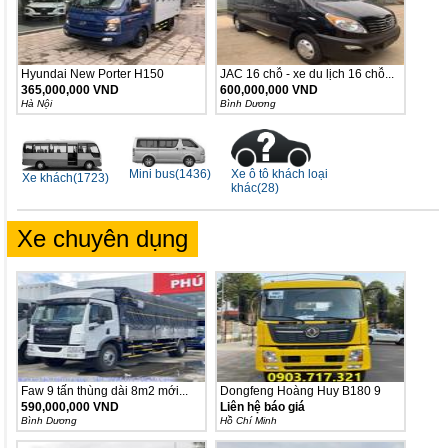
Hyundai New Porter H150
JAC 16 chỗ - xe du lịch 16 chỗ...
365,000,000 VND
600,000,000 VND
Hà Nội
Bình Dương
Xe ô tô khách loại
Mini bus(1436)
Xe khách(1723)
khác(28)
Xe chuyên dụng
Faw 9 tấn thùng dài 8m2 mới...
Dongfeng Hoàng Huy B180 9
Tấn...
590,000,000 VND
Liên hệ báo giá
Bình Dương
Hồ Chí Minh