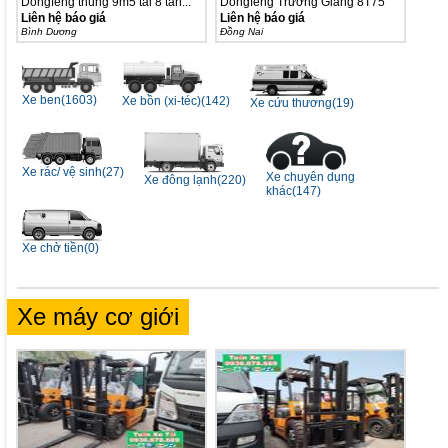
Dongfeng thùng 9m5 tải 8 tấn...
Dongfeng Trường Giang 8T75
tự...
Liên hệ báo giá
Liên hệ báo giá
Bình Dương
Ðồng Nai
Xe ben(1603)
Xe bồn (xi-téc)(142)
Xe cứu thương(19)
Xe rác/ vệ sinh(27)
Xe chuyên dụng
Xe đông lạnh(220)
khác(147)
Xe chở tiền(0)
Xe máy cơ giới