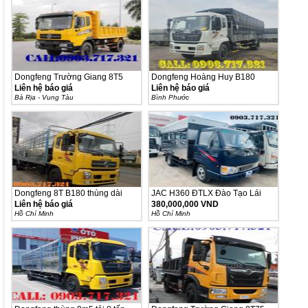
Dongfeng Trường Giang 8T5
Dongfeng Hoàng Huy B180
ga...
2021
Liên hệ báo giá
Liên hệ báo giá
Bà Rịa - Vung Tàu
Bình Phước
Dongfeng 8T B180 thùng dài
JAC H360 ĐTLX Đào Tạo Lái
9m5...
Xe...
Liên hệ báo giá
380,000,000 VND
Hồ Chí Minh
Hồ Chí Minh