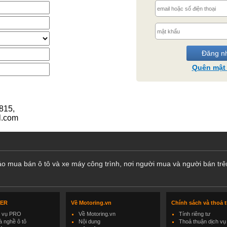
Quên mật
815,
l.com
cáo mua bán ô tô và xe máy công trình, nơi người mua và người bán trê
LER
Về Motoring.vn
Chính sách và thoả 
h vụ PRO
Về Motoring.vn
Tính riêng tư
 nghề ô tô
Nội dung
Thoả thuận dịch vụ