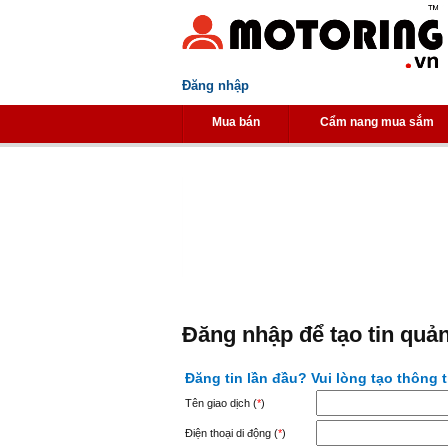
Đăng nhập
Mua bán
Cẩm nang mua sắm
Đăng nhập để tạo tin quả
Đăng tin lần đầu? Vui lòng tạo thông 
Tên giao dịch (
*
)
Điện thoại di động (
*
)