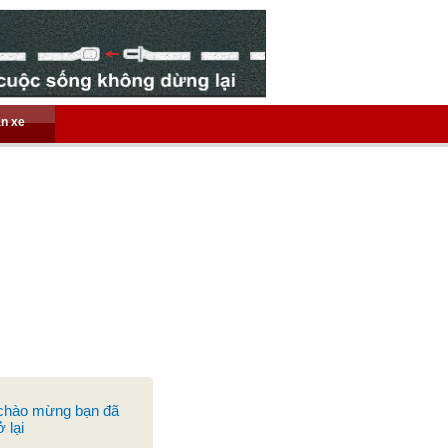
án xe
 chào mừng bạn đã
 lại