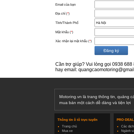
Email của bạn
Địa chỉ (
*
)
Tỉnh/Thành Phố
Mật khẩu (
*
)
Xác nhận lại mật khẩu (
*
)
Cần trợ giúp? Vui lòng gọi 0938 688 
hay email: quangcaomotoring@gmai
Motoring.vn là trang thông tin, quảng 
mua bán một cách dễ dàng và tiện lợi
Thông tin ô tô trực tuyến
PRO-DEA
Trang chủ
Các dịc
Mua xe
Ngành và