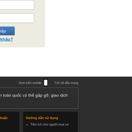
 khẩu?
Xem trên mobile
Trở về đầu trang
n toàn quốc có thể gặp gỡ, giao dịch
thuận
Hướng dẫn sử dụng
Tiện ích cho người mua xe