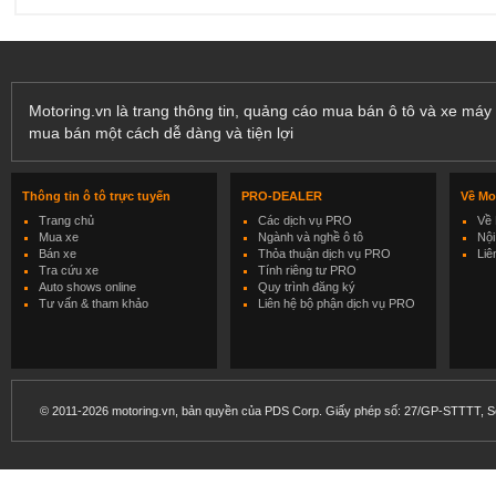
Motoring.vn là trang thông tin, quảng cáo mua bán ô tô và xe máy 
mua bán một cách dễ dàng và tiện lợi
Thông tin ô tô trực tuyến
PRO-DEALER
Về Mo
Trang chủ
Các dịch vụ PRO
Về 
Mua xe
Ngành và nghề ô tô
Nội
Bán xe
Thỏa thuận dịch vụ PRO
Liê
Tra cứu xe
Tính riêng tư PRO
Auto shows online
Quy trình đăng ký
Tư vấn & tham khảo
Liên hệ bộ phận dịch vụ PRO
© 2011-2026 motoring.vn, bản quyền của PDS Corp. Giấy phép số: 27/GP-STTTT, Sở