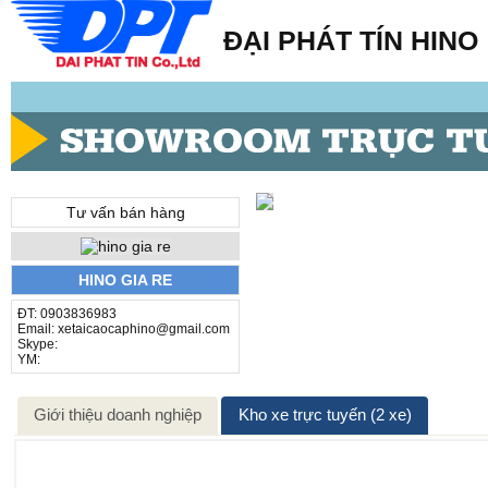
ĐẠI PHÁT TÍN HINO
Tư vấn bán hàng
HINO GIA RE
ĐT: 0903836983
Email: xetaicaocaphino@gmail.com
Skype:
YM:
Giới thiệu doanh nghiệp
Kho xe trực tuyến (2 xe)