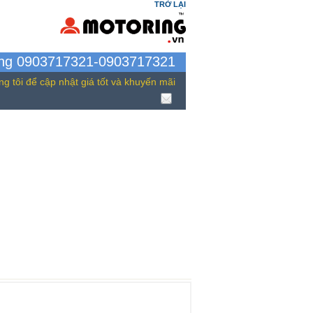
TRỞ LẠI
àng 0903717321-0903717321
ng tôi để cập nhật giá tốt và khuyến mãi