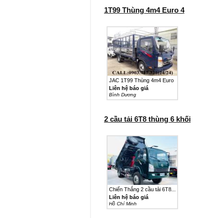
1T99 Thùng 4m4 Euro 4
JAC 1T99 Thùng 4m4 Euro
4...
Liên hệ báo giá
Bình Dương
2 cầu tải 6T8 thùng 6 khối
Chiến Thắng 2 cầu tải 6T8...
Liên hệ báo giá
Hồ Chí Minh