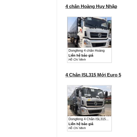
4 chân Hoàng Huy Nhập
Dongfeng 4 chân Hoàng
Huy...
Liên hệ báo giá
Hồ Chí Minh
4 Chân ISL315 Mới Euro 5
Dongfeng 4 Chân ISL315...
Liên hệ báo giá
Hồ Chí Minh