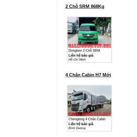
2 Chỗ SRM 868Kg
Dongben 2 Chỗ SRM
868Kg...
Liên hệ báo giá
Hồ Chí Minh
4 Chân Cabin H7 Mới
Chenglong 4 Chân Cabin
H7...
Liên hệ báo giá
Bình Dương