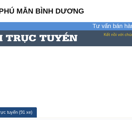
 PHÚ MẪN BÌNH DƯƠNG
Tư vấn bán h
Kết nồi với chú
rực tuyến (91 xe)