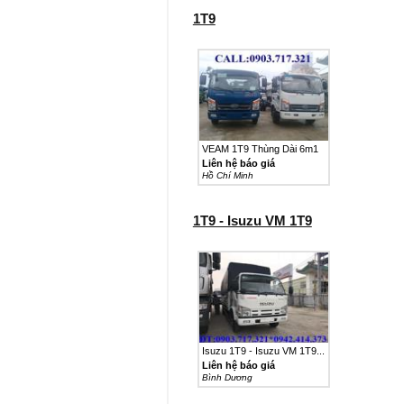
1T9
VEAM 1T9 Thùng Dài 6m1
Liên hệ báo giá
Hồ Chí Minh
1T9 - Isuzu VM 1T9
Isuzu 1T9 - Isuzu VM 1T9...
Liên hệ báo giá
Bình Dương