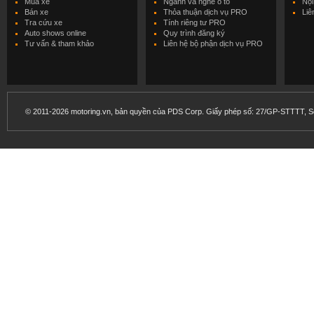
Mua xe
Ngành và nghề ô tô
Nội
Bán xe
Thỏa thuận dịch vụ PRO
Liê
Tra cứu xe
Tính riêng tư PRO
Auto shows online
Quy trình đăng ký
Tư vấn & tham khảo
Liên hệ bộ phận dịch vụ PRO
© 2011-2026 motoring.vn, bản quyền của PDS Corp. Giấy phép số: 27/GP-STTTT, Sở