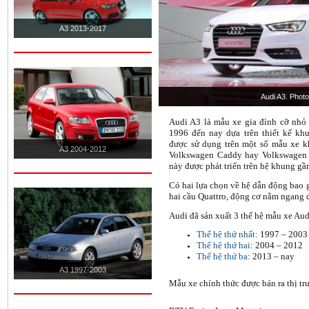
A3 2013-2017
Audi A3. Phot
Audi A3 là mẫu xe gia đình cỡ nhỏ 
1996 đến nay dựa trên thiết kế k
được sử dụng trên một số mẫu xe k
A3 2004-2012
Volkswagen Caddy hay Volkswagen 
này được phát triển trên hệ khung 
Có hai lựa chọn về hệ dẫn động bao 
hai cầu Quattro, động cơ nằm ngang đ
Audi đã sản xuất 3 thế hệ mẫu xe Aud
Thế hệ thứ nhất
: 1997 – 2003
Thế hệ thứ hai
: 2004 – 2012
Thế hệ thứ ba
: 2013
–
nay
A3 1997-2003
Mẫu xe chính thức được bán ra thị t