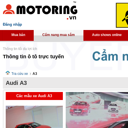
Đăng nhập
Mua bán
Cẩm nang mua sắm
Auto shows online
Thông tin tối đa lợi ích
Thông tin ô tô trực tuyến
Tra cứu xe
A3
Audi A3
Các mẫu xe Audi A3