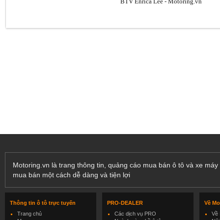
BTV Enrica Lee - Motoring.vn
Motoring.vn là trang thông tin, quảng cáo mua bán ô tô và xe máy 
mua bán một cách dễ dàng và tiện lợi
Thông tin ô tô trực tuyến
PRO-DEALER
Về Mo
Trang chủ
Các dịch vụ PRO
Về 