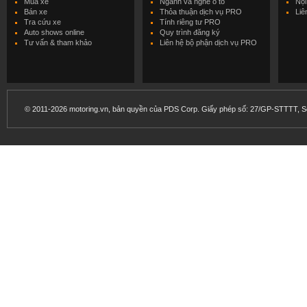
Mua xe
Ngành và nghề ô tô
Nội
Bán xe
Thỏa thuận dịch vụ PRO
Liê
Tra cứu xe
Tính riêng tư PRO
Auto shows online
Quy trình đăng ký
Tư vấn & tham khảo
Liên hệ bộ phận dịch vụ PRO
© 2011-2026 motoring.vn, bản quyền của PDS Corp. Giấy phép số: 27/GP-STTTT, Sở