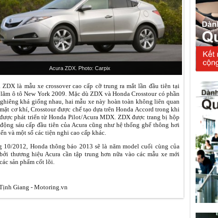
Acura ZDX. Photo: Carpix
 ZDX là mẫu xe crossover cao cấp cỡ trung ra mắt lần đầu tiên tại
 lãm ô tô New York 2009. Mặc dù ZDX và Honda Crosstour có phần
ghiêng khá giống nhau, hai mẫu xe này hoàn toàn không liên quan
 mặt cơ khí, Crosstour được chế tạo dựa trên Honda Accord trong khi
ược phát triển từ Honda Pilot/Acura MDX. ZDX được trang bị hộp
 động sáu cấp đầu tiên của Acura cũng như hệ thống ghế thông hơi
tiến và một số các tiện nghi cao cấp khác.
 10/2012, Honda thông báo 2013 sẽ là năm model cuối cùng của
ởi thương hiệu Acura cần tập trung hơn nữa vào các mẫu xe mới
các sản phẩm cốt lõi.
ịnh Giang - Motoring.vn