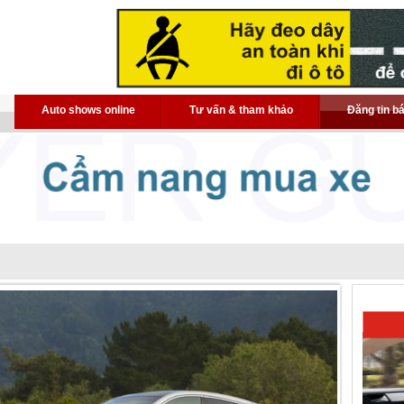
Auto shows online
Tư vấn & tham khảo
Đăng tin b