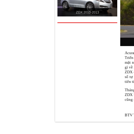
ZDX 2010-2013
Acura
Triển
mặt n
gì về
ZDX đ
số tự
tiên 
Tháng
ZDX b
cũng 
BTV T