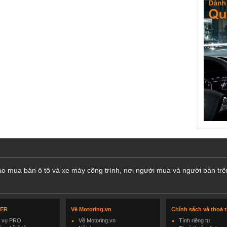
cáo mua bán ô tô và xe máy công trình, nơi người mua và người bán trê
LER
Về Motoring.vn
Chính sách và thoả 
h vụ PRO
Về Motoring.vn
Tính riêng tư