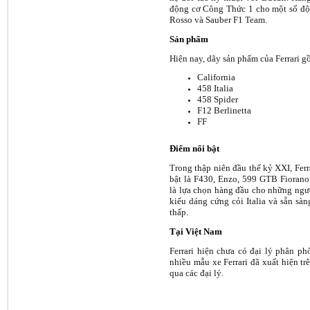
động cơ Công Thức 1 cho một số đội 
Rosso và Sauber F1 Team.
Sản phẩm
Hiện nay, dãy sản phẩm của Ferrari 
California
458 Italia
458 Spider
F12 Berlinetta
FF
Điểm nổi bật
Trong thập niên đầu thế kỷ XXI, Ferr
bật là F430, Enzo, 599 GTB Fiorano v
là lựa chọn hàng đầu cho những ngư
kiểu dáng cứng cỏi Italia và sẵn sà
thấp.
Tại Việt Nam
Ferrari hiện chưa có đại lý phân ph
nhiều mẫu xe Ferrari đã xuất hiện tr
qua các đại lý.