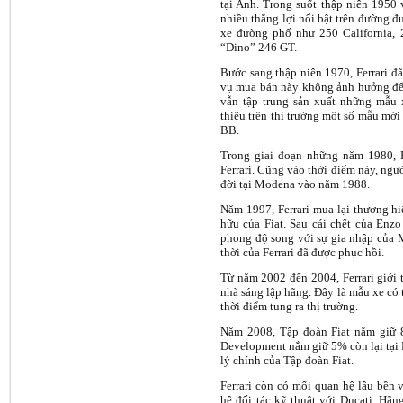
tại Anh. Trong suốt thập niên 1950 v
nhiều thắng lợi nổi bật trên đường đ
xe đường phố như 250 California
“Dino” 246 GT.
Bước sang thập niên 1970, Ferrari đ
vụ mua bán này không ảnh hưởng đến 
vẫn tập trung sản xuất những mẫu x
thiệu trên thị trường một số mẫu m
BB.
Trong giai đoạn những năm 1980, 
Ferrari. Cũng vào thời điểm này, ngườ
đời tại Modena vào năm 1988.
Năm 1997, Ferrari mua lại thương hi
hữu của Fiat. Sau cái chết của Enzo 
phong độ song với sự gia nhập của 
thời của Ferrari đã được phục hồi.
Từ năm 2002 đến 2004, Ferrari giới 
nhà sáng lập hãng. Đây là mẫu xe có 
thời điểm tung ra thị trường.
Năm 2008, Tập đoàn Fiat nắm giữ
Development nắm giữ 5% còn lại tại Fe
lý chính của Tập đoàn Fiat.
Ferrari còn có mối quan hệ lâu bền 
hệ đối tác kỹ thuật với Ducati. Hãn