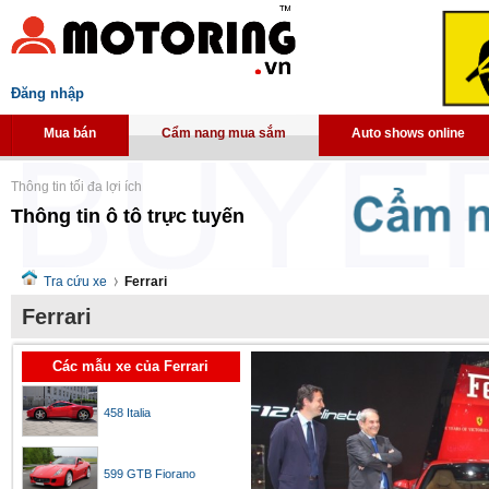
Đăng nhập
Mua bán
Cẩm nang mua sắm
Auto shows online
Thông tin tối đa lợi ích
Thông tin ô tô trực tuyến
Tra cứu xe
Ferrari
Ferrari
Các mẫu xe của Ferrari
458 Italia
599 GTB Fiorano