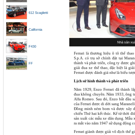
612 Scaglietti
California
Nhà sản xuấ
F430
Ferrari là thương hiệu ô tô thể thao 
S.p.A. có trụ sở chính đặt tại Marane
thành và phát triển, công ty được gh
FF
giải đua xe thể thao, đặc biệt là g
Ferrari được đánh giá như là biểu tượ
Lịch sử hình thành và phát triển
Năm 1929, Enzo Ferrari đã thành lập
đua không chuyên. Năm 1933, ông tr
Alfa Romeo. Sau đó, Enzo bắt đầu s
của Ferrari được di dời sang Maranel
Đồng minh ném bom và được xây d
chiến Thứ hai kết thúc. Kể từ thời đ
sản xuất các mẫu xe dân dụng. Mẫu xe
ra mắt vào năm 1947 sử dụng động cơ
Ferrari giành được giải vô địch thế 