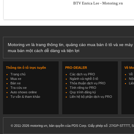
BTV Enrica Lee - Motoring.vn
Motoring.vn là trang thông tin, quảng cáo mua bán ô tô và xe máy 
mua bán một cách dễ dàng và tiện lợi
Thông tin ô tô trực tuyến
PRO-DEALER
Về Mo
Trang chủ
Các dịch vụ PRO
Về 
Mua xe
Ngành và nghề ô tô
Nội
Bán xe
Thỏa thuận dịch vụ PRO
Liê
Tra cứu xe
Tính riêng tư PRO
Auto shows online
Quy trình đăng ký
Tư vấn & tham khảo
Liên hệ bộ phận dịch vụ PRO
© 2011-2026 motoring.vn, bản quyền của PDS Corp. Giấy phép số: 27/GP-STTTT, Sở