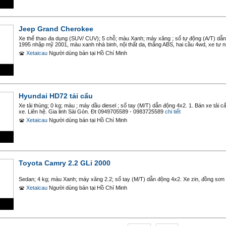
Jeep Grand Cherokee
Xe thể thao đa dụng (SUV/ CUV); 5 chỗ; màu Xanh; máy xăng ; số tự động (A/T) dẫ
1995 nhập mỹ 2001, màu xanh nhà binh, nội thất da, thắng ABS, hai cầu 4wd, xe tư n
Xetaicau
Người dùng bán
tại
Hồ Chí Minh
Hyundai HD72 tải cẩu
Xe tải thùng; 0 kg; màu ; máy dầu diesel ; số tay (M/T) dẫn động 4x2. 1. Bán xe tải cẩ
xe. Liên hệ. Gia linh Sài Gòn. Đt 0949705589 - 0983725589
chi tiết
Xetaicau
Người dùng bán
tại
Hồ Chí Minh
Toyota Camry 2.2 GLi 2000
Sedan; 4 kg; màu Xanh; máy xăng 2.2; số tay (M/T) dẫn động 4x2. Xe zin, đồng sơ
Xetaicau
Người dùng bán
tại
Hồ Chí Minh