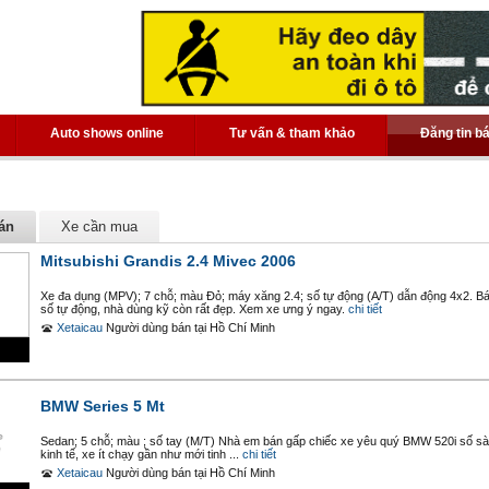
Auto shows online
Tư vấn & tham khảo
Đăng tin b
án
Xe cần mua
Mitsubishi Grandis 2.4 Mivec 2006
Xe đa dụng (MPV); 7 chỗ; màu Đỏ; máy xăng 2.4; số tự động (A/T) dẫn động 4x2. Bán
số tự động, nhà dùng kỹ còn rất đẹp. Xem xe ưng ý ngay.
chi tiết
Xetaicau
Người dùng bán
tại
Hồ Chí Minh
BMW Series 5 Mt
Sedan; 5 chỗ; màu ; số tay (M/T) Nhà em bán gấp chiếc xe yêu quý BMW 520i số sà
kinh tế, xe ít chạy gần như mới tinh ...
chi tiết
Xetaicau
Người dùng bán
tại
Hồ Chí Minh