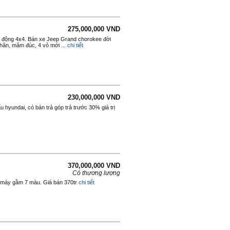
275,000,000 VND
n động 4x4. Bán xe Jeep Grand chorokee đời
hân, mâm đúc, 4 vỏ mới ...
chi tiết
230,000,000 VND
u hyundai, có bán trả góp trả trước 30% giá trị
370,000,000 VND
Có thương lượng
n máy gầm 7 màu. Giá bán 370tr
chi tiết