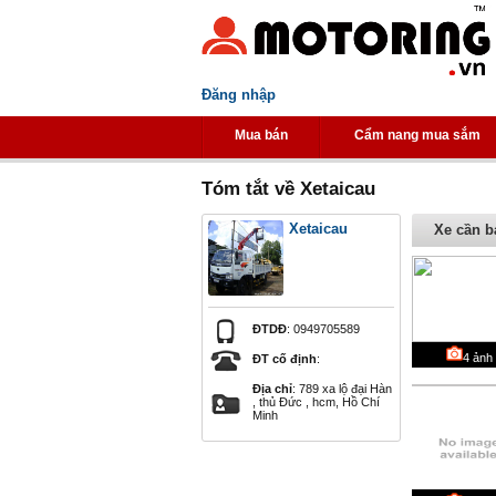
Đăng nhập
Mua bán
Cẩm nang mua sắm
Tóm tắt về Xetaicau
Xetaicau
Xe cần b
ĐTDĐ
: 0949705589
4
ảnh
ĐT cố định
:
Địa chỉ
: 789 xa lộ đại Hàn
, thủ Đức , hcm, Hồ Chí
Minh