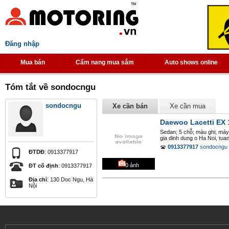
Đăng nhập
Mua bán
Cẩm nang mua sắm
Auto shows online
Tóm tắt về sondocngu
sondocngu
Xe cần bán
Xe cần mua
Daewoo Lacetti EX 
Sedan; 5 chỗ; màu ghi; máy 
gia dinh dung o Ha Noi, tuan
0913377917
sondocngu
ĐTDĐ
: 0913377917
0
ảnh
ĐT cố định
: 0913377917
Địa chỉ
: 130 Doc Ngu, Hà
Nội