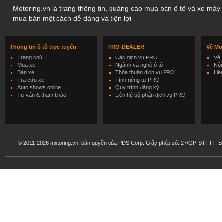
Motoring.vn là trang thông tin, quảng cáo mua bán ô tô và xe máy 
mua bán một cách dễ dàng và tiện lợi
Thông tin ô tô trực tuyến
PRO-DEALER
Về Mo
Trang chủ
Các dịch vụ PRO
Về 
Mua xe
Ngành và nghề ô tô
Nội
Bán xe
Thỏa thuận dịch vụ PRO
Liê
Tra cứu xe
Tính riêng tư PRO
Auto shows online
Quy trình đăng ký
Tư vấn & tham khảo
Liên hệ bộ phận dịch vụ PRO
© 2011-2026 motoring.vn, bản quyền của PDS Corp. Giấy phép số: 27/GP-STTTT, Sở