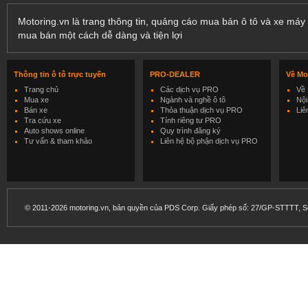
Motoring.vn là trang thông tin, quảng cáo mua bán ô tô và xe máy 
mua bán một cách dễ dàng và tiện lợi
Thông tin ô tô trực tuyến
PRO-DEALER
Về Mo
Trang chủ
Các dịch vụ PRO
Về 
Mua xe
Ngành và nghề ô tô
Nội
Bán xe
Thỏa thuận dịch vụ PRO
Liê
Tra cứu xe
Tính riêng tư PRO
Auto shows online
Quy trình đăng ký
Tư vấn & tham khảo
Liên hệ bộ phận dịch vụ PRO
© 2011-2026 motoring.vn, bản quyền của PDS Corp. Giấy phép số: 27/GP-STTTT, Sở