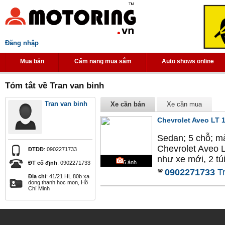
Đăng nhập
Mua bán
Cẩm nang mua sắm
Auto shows online
Tóm tắt về Tran van binh
Tran van binh
Xe cần bán
Xe cần mua
Chevrolet Aveo LT 
Sedan; 5 chỗ; m
Chevrolet Aveo 
ĐTDĐ
: 0902271733
như xe mới, 2 túi
6
ảnh
ĐT cố định
: 0902271733
0902271733
T
Địa chỉ
: 41/21 HL 80b xa
dong thanh hoc mon, Hồ
Chí Minh