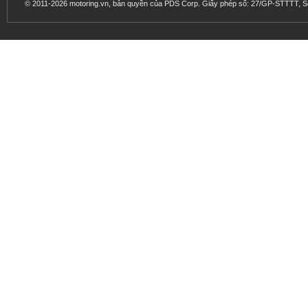
© 2011-2026 motoring.vn, bản quyền của PDS Corp. Giấy phép số: 27/GP-STTTT, Sở