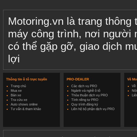
Motoring.vn là trang thông
máy công trình, nơi người
có thể gặp gỡ, giao dịch m
lợi
Thông tin ô tô trực tuyến
PRO-DEALER
Về Mo
Trang chủ
Các dịch vụ PRO
Về 
Mua xe
Ngành và nghề ô tô
Nội
Bán xe
Thỏa thuận dịch vụ PRO
Liê
Tra cứu xe
Tính riêng tư PRO
Auto shows online
Quy trình đăng ký
Tư vấn & tham khảo
Liên hệ bộ phận dịch vụ PRO