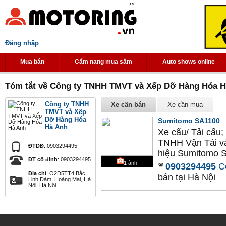
Đăng nhập
Mua bán
Cẩm nang mua sắm
Auto shows online
Tóm tắt về Công ty TNHH TMVT và Xếp Dỡ Hàng Hóa 
Công ty TNHH
Xe cần bán
Xe cần mua
TMVT và Xếp
Dỡ Hàng Hóa
Sumitomo SA1100
Hà Anh
Xe cẩu/ Tải cẩu
TNHH Vận Tải v
ĐTDĐ
: 0903294495
hiệu Sumitomo SA
ĐT cố định
: 0903294495
1
ảnh
0903294495
C
Địa chỉ
: O2D5TT4 Bắc
bán
tại
Hà Nội
Linh Đàm, Hoàng Mai, Hà
Nội, Hà Nội