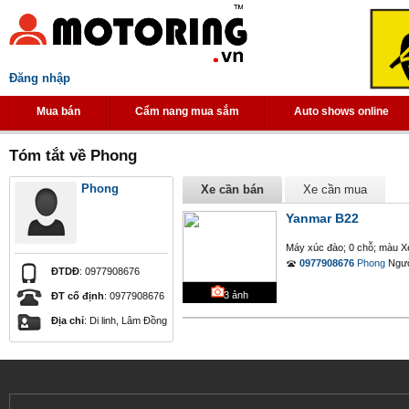
Đăng nhập
Mua bán
Cẩm nang mua sắm
Auto shows online
Tóm tắt về Phong
Phong
Xe cần bán
Xe cần mua
Yanmar B22
Máy xúc đào; 0 chỗ; màu Xe
0977908676
Phong
Ngườ
ĐTDĐ
: 0977908676
3
ảnh
ĐT cố định
: 0977908676
Địa chỉ
: Di linh, Lâm Ðồng