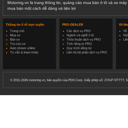
Motoring.vn là trang thông tin, quảng cáo mua bán ô tô và xe máy 
mua bán một cách dễ dàng và tiện lợi
Thông tin ô tô trực tuyến
PRO-DEALER
Về Mo
Trang chủ
Các dịch vụ PRO
Về 
Mua xe
Ngành và nghề ô tô
Nội
Bán xe
Thỏa thuận dịch vụ PRO
Liê
Tra cứu xe
Tính riêng tư PRO
Auto shows online
Quy trình đăng ký
Tư vấn & tham khảo
Liên hệ bộ phận dịch vụ PRO
© 2011-2026 motoring.vn, bản quyền của PDS Corp. Giấy phép số: 27/GP-STTTT, Sở