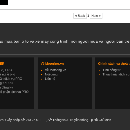
« Back
1
Next »
cáo mua bán ô tô và xe máy công trình, nơi người mua và người bán trê
LER
Về Motoring.vn
Chính sách và thoả 
h vụ PRO
Về Motoring.vn
Tính riêng tư
 nghề ô tô
Nội dung
Thoả thuận dịch vụ
uận dịch vụ PRO
Liên hệ
ng tư PRO
h đăng ký
bộ phận dịch vụ PRO
rp. Giấy phép số: 27/GP-STTTT, Sở Thông tin & Truyền thông Tp.Hồ Chí Minh