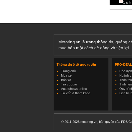
1
ảnh
Motoring.vn là trang thông tin, quảng 
mua bán một cách dễ dàng và tiện lợi
Thông tin ô tô trực tuyến
PRO-DEA
Trang chủ
Các dịc
Mua xe
Ngành và
Bán xe
Thỏa th
Tra cứu xe
Tính riê
Auto shows online
Quy trìn
Tư vấn & tham khảo
Liên hệ 
© 2011-2026 motoring.vn, bản quyền của PDS Co