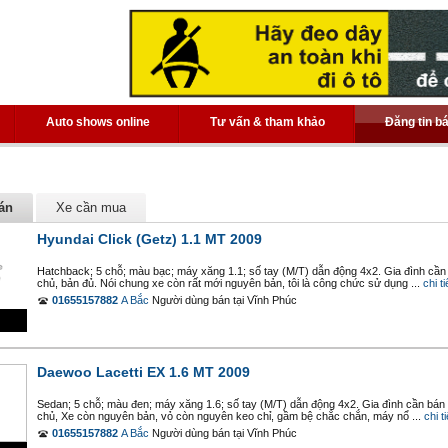
Auto shows online
Tư vấn & tham khảo
Đăng tin b
án
Xe cần mua
Hyundai Click (Getz) 1.1 MT 2009
Hatchback; 5 chỗ; màu bạc; máy xăng 1.1; số tay (M/T) dẫn động 4x2. Gia đình cần
chủ, bản đủ. Nói chung xe còn rất mới nguyên bản, tôi là công chức sử dụng ...
chi ti
01655157882
A Bắc
Người dùng bán
tại
Vĩnh Phúc
Daewoo Lacetti EX 1.6 MT 2009
Sedan; 5 chỗ; màu đen; máy xăng 1.6; số tay (M/T) dẫn động 4x2. Gia đình cần bán
chủ, Xe còn nguyên bản, vỏ còn nguyên keo chỉ, gầm bệ chắc chắn, máy nổ ...
chi ti
01655157882
A Bắc
Người dùng bán
tại
Vĩnh Phúc