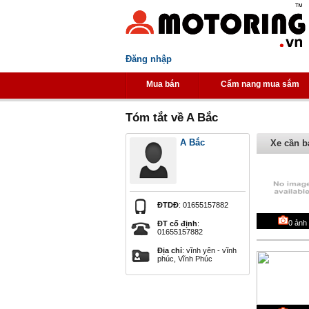
Đăng nhập
Mua bán
Cẩm nang mua sắm
Tóm tắt về A Bắc
A Bắc
Xe cần b
ĐTDĐ
: 01655157882
0
ảnh
ĐT cố định
:
01655157882
Địa chỉ
: vĩnh yên - vĩnh
phúc, Vĩnh Phúc