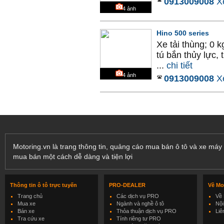
0913009008
X
4
ảnh
Hino 500 series
Xe tải thùng; 0 
tú bắn thủy lực,
...
chi tiết
4
ảnh
0913009008
X
Motoring.vn là trang thông tin, quảng cáo mua bán ô tô và xe máy 
mua bán một cách dễ dàng và tiện lợi
Thông tin ô tô trực tuyến
PRO-DEALER
Về Mo
Trang chủ
Các dịch vụ PRO
Về 
Mua xe
Ngành và nghề ô tô
Nội
Bán xe
Thỏa thuận dịch vụ PRO
Liê
Tra cứu xe
Tính riêng tư PRO