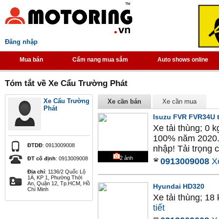
Đăng nhập
Mua bán
Cẩm nang mua sắm
Auto shows online
Tóm tắt về Xe Cẩu Trường Phát
Xe Cẩu Trường
Xe cần bán
Xe cần mua
Phát
Isuzu FVR FVR34U 
Xe tải thùng; 0 
100% năm 2020. 
ĐTDĐ
: 0913009008
nhập! Tải trọng c
2
ảnh
ĐT cố định
: 0913009008
0913009008
X
Địa chỉ
: 1136/2 Quốc Lộ
1A, KP 1, Phường Thới
An, Quận 12, Tp.HCM, Hồ
Hyundai HD320
Chí Minh
Xe tải thùng; 18
tiết