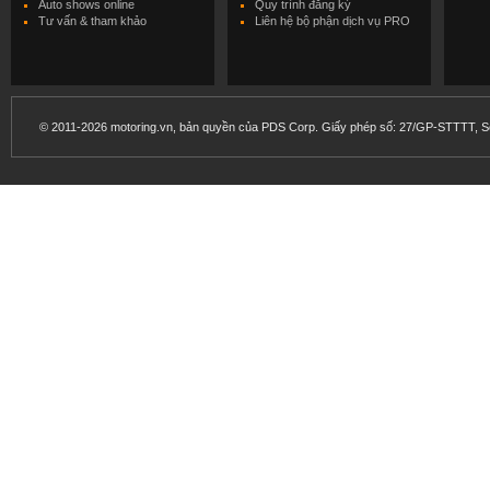
Auto shows online
Quy trình đăng ký
Tư vấn & tham khảo
Liên hệ bộ phận dịch vụ PRO
© 2011-2026 motoring.vn, bản quyền của PDS Corp. Giấy phép số: 27/GP-STTTT, Sở