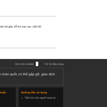
án trả góp, hỗ trợ vay cao. Liên hệ:
Xem trên mobile
Trở về đầu trang
n toàn quốc có thể gặp gỡ, giao dịch
thuận
Hướng dẫn sử dụng
Tiện ích cho người mua xe