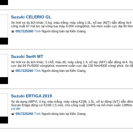
Suzuki CELERIO GL
Xe hơi/ xe du lịch khác; 0 kg; màu trắng; máy xăng 1.0L; số tay (M/T) dẫn động 4x4.
công suất 67 mã lực tại vòng tua máy 6.000 vòng/phút, mô-men xoắn cực đại 90 Nm tạ
0917225260
Tính
Người dùng bán
tại
Kiên Giang
Suzuki Swift MT
Xe hơi/ xe du lịch khác; 5 chỗ; màu đỏ; máy xăng 1.4; số tay (M/T) dẫn động 4x4. Su
cực đại 94 Ps/6000 vòng/phút, moment xoắn cực đại 130 Nm/4000 vòng/ phút. Xe dẫ
0917225260
Tính
Người dùng bán
tại
Kiên Giang
Suzuki ERTIGA 2019
Xe đa dụng (MPV); 0 kg; màu trắng; máy xăng K15B, 1.5L; số tự động (A/T) dẫn
Suzuki Ertiga động cơ K15B 1.5 mới, cho công suất 104PS và mô-men xoắn 138Nm. 
chi tiết
0917225260
Tính
Người dùng bán
tại
Kiên Giang