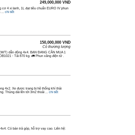
249,000,000 VND
g cơ 4 xi lanh, 1L đạt tiêu chuẩn EURO IV phun
...
chi tiết
150,000,000 VND
Có thương lượng
ay (M/T) dẫn động 4x4. BẠN ĐANG CẦN MUA 1
 - Tải 870 kg. 🚛 Phun xăng điện tử .
g 4x2. Xe được trang bị hệ thống khí thải
ng. Thùng dài lên tới 3m2 thoải ...
chi tiết
4. Có bán trả góp, hỗ trợ vay cao. Liên hệ: