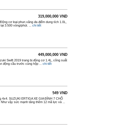
319,000,000 VND
 Động cơ loại phun xăng đa điểm dung tích 1.0L,
i 3.500 vòng/phút. ...
chi tiết
449,000,000 VND
zuki Swift 2019 trang bị động cơ 1.4L, công suất
n động cầu trước cùng hộp ...
chi tiết
549 VND
 động 4x4. SUZUKI ERTIGA XE GIA ĐÌNH 7 CHỖ
Như vậy sức mạnh tăng thêm 12 mã lực và ...