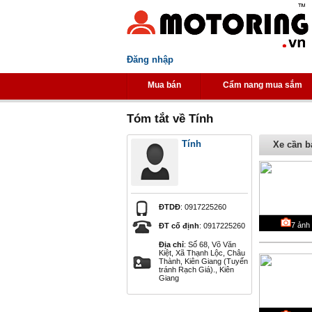
Đăng nhập
Mua bán
Cẩm nang mua sắm
Tóm tắt về Tính
Tính
Xe cần b
ĐTDĐ
: 0917225260
7
ảnh
ĐT cố định
: 0917225260
Địa chỉ
: Số 68, Võ Văn
Kiệt, Xã Thạnh Lộc, Châu
Thành, Kiên Giang (Tuyến
tránh Rạch Giá)., Kiên
Giang