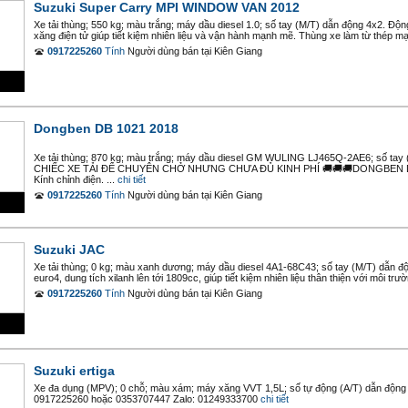
Suzuki Super Carry MPI WINDOW VAN 2012
Xe tải thùng; 550 kg; màu trắng; máy dầu diesel 1.0; số tay (M/T) dẫn động 4x2. Độn
xăng điện tử giúp tiết kiệm nhiên liệu và vận hành mạnh mẽ. Thùng xe làm từ thép mạ 
0917225260
Tính
Người dùng bán
tại
Kiên Giang
Dongben DB 1021 2018
Xe tải thùng; 870 kg; màu trắng; máy dầu diesel GM WULING LJ465Q-2AE6; số t
CHIẾC XE TẢI ĐỂ CHUYÊN CHỞ NHƯNG CHƯA ĐỦ KINH PHÍ 🚚🚚🚚DONGBEN DB1021
Kính chỉnh điện. ...
chi tiết
0917225260
Tính
Người dùng bán
tại
Kiên Giang
Suzuki JAC
Xe tải thùng; 0 kg; màu xanh dương; máy dầu diesel 4A1-68C43; số tay (M/T) dẫn độn
euro4, dung tích xilanh lên tới 1809cc, giúp tiết kiệm nhiên liệu thân thiện với môi trườ
0917225260
Tính
Người dùng bán
tại
Kiên Giang
Suzuki ertiga
Xe đa dụng (MPV); 0 chỗ; màu xám; máy xăng VVT 1,5L; số tự động (A/T) dẫn động 4x
0917225260 hoặc 0353707447 Zalo: 01249333700
chi tiết