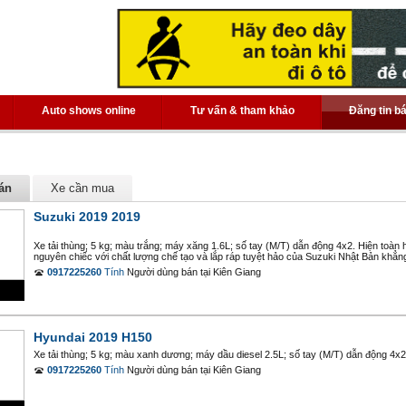
Auto shows online
Tư vấn & tham khảo
Đăng tin b
án
Xe cần mua
Suzuki 2019 2019
Xe tải thùng; 5 kg; màu trắng; máy xăng 1.6L; số tay (M/T) dẫn động 4x2. Hiện toàn 
nguyên chiếc với chất lượng chế tạo và lắp ráp tuyệt hảo của Suzuki Nhật Bản khẳng 
0917225260
Tính
Người dùng bán
tại
Kiên Giang
Hyundai 2019 H150
Xe tải thùng; 5 kg; màu xanh dương; máy dầu diesel 2.5L; số tay (M/T) dẫn động 4x
0917225260
Tính
Người dùng bán
tại
Kiên Giang