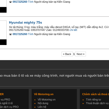
0917225260
Tính
Người dùng bán
tại
Kiên Giang
Hyundai mighty 75s
Xe tải thùng; 0 kg; màu trắng; máy dầu diesel D4GA; số tay (M/T) dẫn động 4x2. Có b
0917225260 hoặc 0353707447 Zalo: 01249333700
chi tiết
0917225260
Tính
Người dùng bán
tại
Kiên Giang
« Back
1
Next »
cáo mua bán ô tô và xe máy công trình, nơi người mua và người bán trê
LER
Về Motoring.vn
Chính sách và thoả 
h vụ PRO
Về Motoring.vn
Tính riêng tư
 nghề ô tô
Nội dung
Thoả thuận dịch vụ
uận dịch vụ PRO
Liên hệ