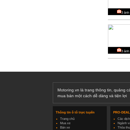
3
ảnh
3
ảnh
Motoring.vn là trang thông tin, quảng 
mua bán một cách dễ dàng và tiện lợi
Thông tin ô tô trực tuyến
PRO-DEA
Trang chủ
Các dịc
Mua xe
Ngành và
Bán xe
Thỏa th