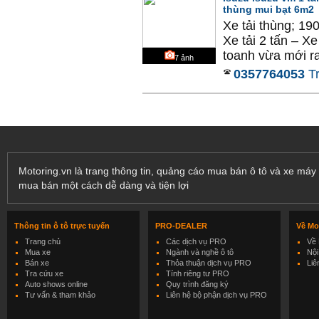
thùng mui bạt 6m2
Xe tải thùng; 19
Xe tải 2 tấn – X
toanh vừa mới ra
7
ảnh
0357764053
T
Motoring.vn là trang thông tin, quảng cáo mua bán ô tô và xe máy 
mua bán một cách dễ dàng và tiện lợi
Thông tin ô tô trực tuyến
PRO-DEALER
Về Mo
Trang chủ
Các dịch vụ PRO
Về 
Mua xe
Ngành và nghề ô tô
Nội
Bán xe
Thỏa thuận dịch vụ PRO
Liê
Tra cứu xe
Tính riêng tư PRO
Auto shows online
Quy trình đăng ký
Tư vấn & tham khảo
Liên hệ bộ phận dịch vụ PRO