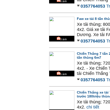
6
ảnh
0357764053
T
Faw xe tải 8 tấn th
Xe tải thùng; 80
4x2. Giá xe tải 
Dương. Xe tải FA
3
ảnh
0357764053
T
Chiến Thắng 7 tấn 2
tấn thùng 6m7
Xe tải thùng; 72
4x2. - Xe Chiến 
tải Chiến Thắng 
5
ảnh
0357764053
T
Chiến Thắng xe tải 
trước 180triệu thù
Xe tải thùng; 72
4x2.
chi tiết