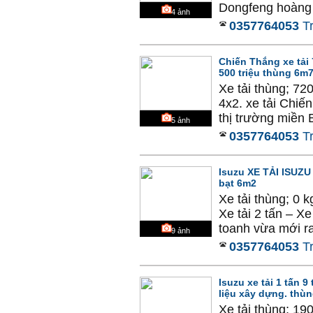
Dongfeng hoàng h
4
ảnh
0357764053
T
Chiến Thắng xe tải 7
500 triệu thùng 6m
Xe tải thùng; 72
4x2. xe tải Chiế
thị trường miền 
5
ảnh
0357764053
T
Isuzu XE TẢI ISUZU
bạt 6m2
Xe tải thùng; 0 
Xe tải 2 tấn – X
toanh vừa mới ra
9
ảnh
0357764053
T
Isuzu xe tải 1 tấn 
liệu xây dựng. thù
Xe tải thùng; 19