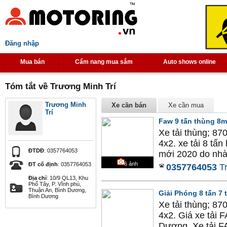
Đăng nhập
Mua bán
Cẩm nang mua sắm
Auto shows online
Tóm tắt về Trương Minh Trí
Trương Minh
Xe cần bán
Xe cần mua
Trí
Faw 9 tấn thùng 8
Xe tải thùng; 87
4x2. xe tải 8 tấn
ĐTDĐ
: 0357764053
mới 2020 do nhà 
6
ảnh
ĐT cố định
: 0357764053
0357764053
T
Địa chỉ
: 10/9 QL13, Khu
Phố Tây, P. Vĩnh phú,
Thuận An, Bình Dương,
Giải Phóng 8 tấn 7
Bình Dương
Xe tải thùng; 87
4x2. Giá xe tải 
Dương. Xe tải FA