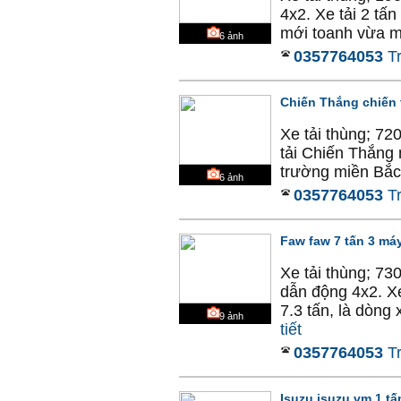
4x2. Xe tải 2 tấ
mới toanh vừa mớ
6
ảnh
0357764053
T
Chiến Thắng chiến t
Xe tải thùng; 72
tải Chiến Thắng 
trường miền Bắc 
6
ảnh
0357764053
T
Faw faw 7 tấn 3 má
Xe tải thùng; 7
dẫn động 4x2. Xe
7.3 tấn, là dòng
9
ảnh
tiết
0357764053
T
Isuzu isuzu vm 1 tấ