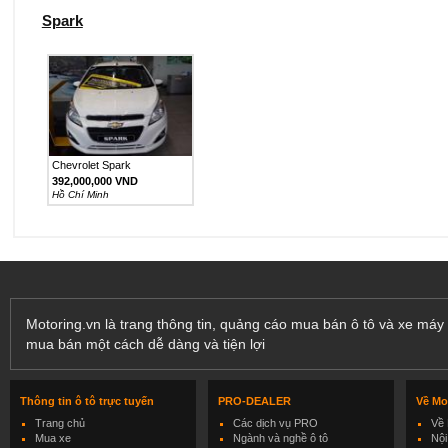
Spark
Chevrolet Spark
392,000,000 VND
Hồ Chí Minh
Motoring.vn là trang thông tin, quảng cáo mua bán ô tô và xe máy 
mua bán một cách dễ dàng và tiện lợi
Thông tin ô tô trực tuyến
PRO-DEALER
Về Mo
Trang chủ
Các dịch vụ PRO
Về 
Mua xe
Ngành và nghề ô tô
Nội