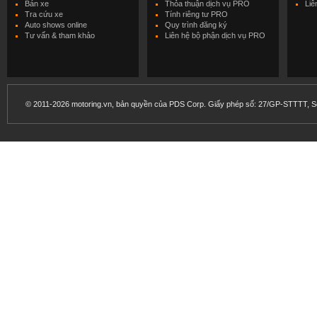
Bán xe
Thỏa thuận dịch vụ PRO
Liê
Tra cứu xe
Tính riêng tư PRO
Auto shows online
Quy trình đăng ký
Tư vấn & tham khảo
Liên hệ bộ phận dịch vụ PRO
© 2011-2026 motoring.vn, bản quyền của PDS Corp. Giấy phép số: 27/GP-STTTT, Sở