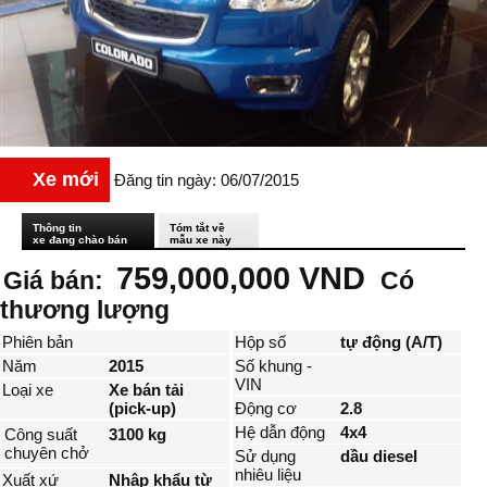
Xe mới
Đăng tin ngày: 06/07/2015
Thông tin
Tóm tắt về
xe đang chào bán
mẫu xe này
759,000,000 VND
Giá bán:
Có
thương lượng
Phiên bản
Hộp số
tự động (A/T)
Năm
2015
Số khung -
VIN
Loại xe
Xe bán tải
(pick-up)
Động cơ
2.8
Hệ dẫn động
4x4
Công suất
3100 kg
chuyên chở
Sử dụng
dầu diesel
nhiêu liệu
Xuất xứ
Nhập khẩu từ