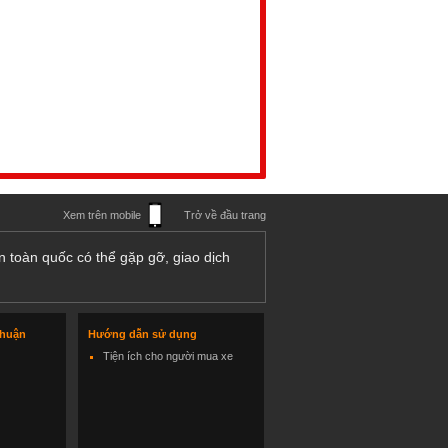
Xem trên mobile
Trở về đầu trang
n toàn quốc có thể gặp gỡ, giao dịch
thuận
Hướng dẫn sử dụng
Tiện ích cho người mua xe