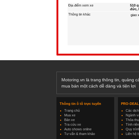
Địa điểm xem xe
510 q
đức, 
Thông tin khác
Motoring.vn là trang thông tin, quảng 
mua bán một cách dễ dàng và tiện lợi
Thông tin ô tô trực tuyến
PRO-DEA
Trang chủ
Các dịc
Mua xe
Ngành và
Bán xe
Thỏa th
Tra cứu xe
Tính riê
Auto shows online
Quy trìn
Tư vấn & tham khảo
Liên hệ 