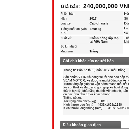
240,000,000 V
Giá bán:
Phiên bản
Hộ
Năm
2017
Số 
Loại xe
Cab-chassis
Độ
Hệ 
Công suất chuyên
1800 kg
chở
Sử 
Xuất xứ
Chính hãng lắp ráp
Thô
tại Việt Nam
kha
Số km đã đi
Màu sơn
Trắng
Ghi chú khác của người bán
Điều khoản giao dịch