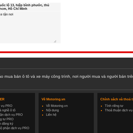
uốc lộ 13, hiệp bình phước, thủ
hcm, Hồ Chí Minh
cáo mua bán ô tô và xe máy công trình, nơi người mua và người bán trê
LER
Về Motoring.vn
Chính sách và thoả 
h vụ PRO
Về Motoring.vn
Tính riêng tư
 nghề ô tô
Nội dung
Thoả thuận dịch vụ
uận dịch vụ PRO
Liên hệ
ng tư PRO
h đăng ký
bộ phận dịch vụ PRO