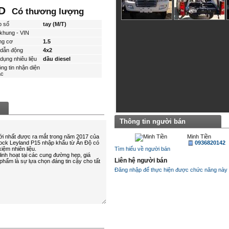
ND
Có thương lượng
p số
tay (M/T)
khung - VIN
ng cơ
1.5
dẫn động
4x2
dụng nhiêu liệu
dầu diesel
ng tin nhận diện
́c
Thông tin người bán
Minh Tiền
0936820142
Tìm hiểu về người bán
Liên hệ người bán
Đăng nhập để thực hiện được chức năng này