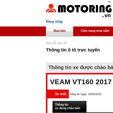
Đăng nhập
Mua bán
Cẩm nang mua sắm
Mua tốt, bán tốt
Thông tin ô tô trực tuyến
Thông tin xe được chào b
VEAM VT160 2017
Xe mới
Đăng tin ngày: 20/05/2021
Thông tin
xe đang chào bán