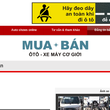
Auto shows online
Tư vấn & tham khảo
Đăng tin b
án
Ảnh xe 