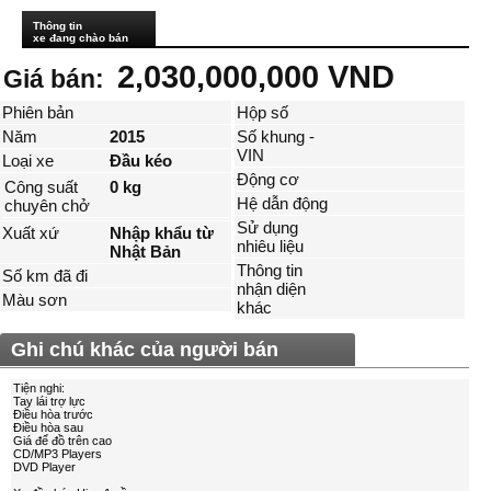
Thông tin
xe đang chào bán
2,030,000,000 VND
Giá bán:
Phiên bản
Hộp số
Năm
2015
Số khung -
VIN
Loại xe
Đầu kéo
Động cơ
Công suất
0 kg
Hệ dẫn động
chuyên chở
Sử dụng
Xuất xứ
Nhập khẩu từ
nhiêu liệu
Nhật Bản
Thông tin
Số km đã đi
nhận diện
Màu sơn
khác
Ghi chú khác của người bán