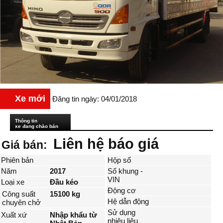
Xe mới
Đăng tin ngày: 04/01/2018
Thông tin
xe đang chào bán
Liên hệ báo giá
Giá bán:
Phiên bản
Hộp số
Năm
2017
Số khung -
VIN
Loại xe
Đầu kéo
Động cơ
Công suất
15100 kg
Hệ dẫn động
chuyên chở
Sử dụng
Xuất xứ
Nhập khẩu từ
nhiêu liệu