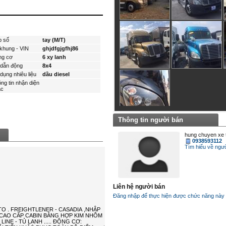
p số
tay (M/T)
khung - VIN
ghjdfgjgfhj86
ng cơ
6 xy lanh
dẫn động
8x4
dụng nhiêu liệu
dầu diesel
ng tin nhận diện
́c
Thông tin người bán
hung chuyen xe t
0938593112
Tìm hiểu về ngươ
Liên hệ người bán
Đăng nhập để thực hiện được chức năng này