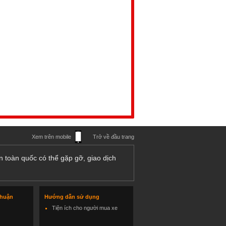
Xem trên mobile
Trở về đầu trang
n toàn quốc có thể gặp gỡ, giao dịch
thuận
Hướng dẫn sử dụng
Tiện ích cho người mua xe