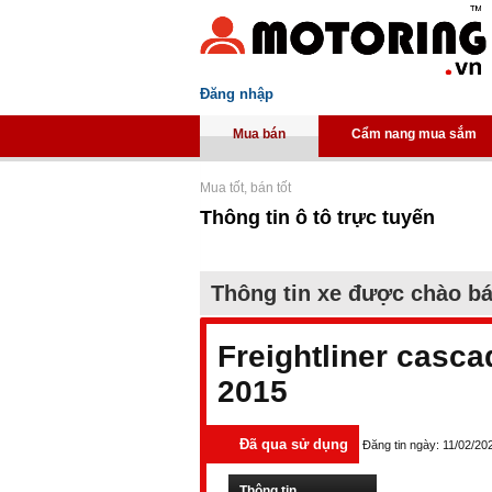
Đăng nhập
Mua bán
Cẩm nang mua sắm
Mua tốt, bán tốt
Thông tin ô tô trực tuyến
Thông tin xe được chào b
Freightliner casca
2015
Đã qua sử dụng
Đăng tin ngày: 11/02/20
Thông tin