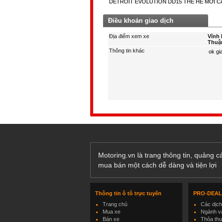
Điều khoản giao dịch
Địa điểm xem xe
Vĩnh 
Thuậ
Thông tin khác
Motoring.vn là trang thông tin, quảng 
mua bán một cách dễ dàng và tiện lợi
Thông tin ô tô trực tuyến
PRO-DEA
Trang chủ
Các dịc
Mua xe
Ngành và
Bán xe
Thỏa th