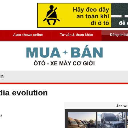
Auto shows online
Tư vấn & tham khảo
Đăng tin b
án
dia evolution
Ảnh xe 
23