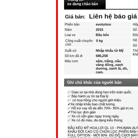
xe đang chào bán
Liên hệ báo giá
Giá bán:
Phiên bản
evolution
Hộ
Năm
2015
Số 
Loại xe
Đầu kéo
Độ
Hệ 
Công suất chuyên
0 kg
chở
Sử 
Xuất xứ
Nhập khẩu từ Mỹ
Thô
kha
Số km đã đi
686,258
Màu sơn
xám, trắng, nâu
vàng đông, xanh
dương, xanh lá, đỏ,
cam.
Ghi chú khác của người bán