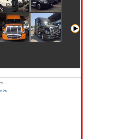
ai
̀i bán