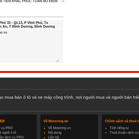
Phú 33 - QL13, P Vĩnh Phú, Tx
n An, T Bình Dương, Bình Dương
cáo mua bán ô tô và xe máy công trình, nơi người mua và người bán trê
LER
Về Motoring.vn
Chính sách và thoả 
h vụ PRO
Về Motoring.vn
Tính riêng tư
 nghề ô tô
Nội dung
Thoả thuận dịch vụ
uận dịch vụ PRO
Liên hệ