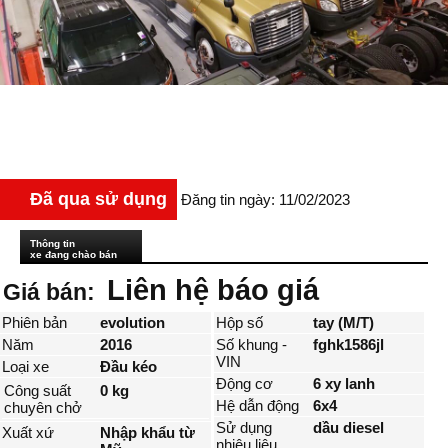
Đã qua sử dụng
Đăng tin ngày: 11/02/2023
Thông tin
xe đang chào bán
Liên hệ báo giá
Giá bán:
Phiên bản
evolution
Hộp số
tay (M/T)
Năm
2016
Số khung -
fghk1586jl
VIN
Loại xe
Đầu kéo
Động cơ
6 xy lanh
Công suất
0 kg
Hệ dẫn động
6x4
chuyên chở
Sử dụng
dầu diesel
Xuất xứ
Nhập khẩu từ
nhiêu liệu