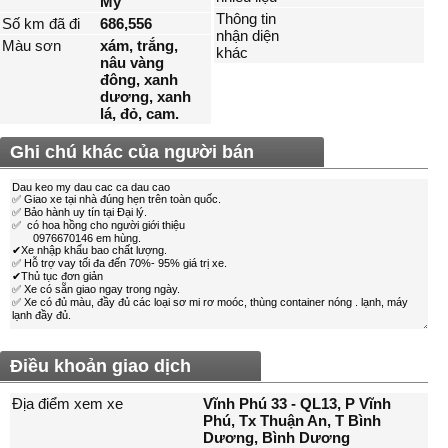
Mỹ
Thông tin
Số km đã đi
686,556
nhận diện
Màu sơn
xám, trắng,
khác
nâu vàng
đông, xanh
dương, xanh
lá, đỏ, cam.
Ghi chú khác của người bán
Điều khoản giao dịch
Địa điểm xem xe
Vĩnh Phú 33 - QL13, P Vĩnh
Phú, Tx Thuận An, T Bình
Dương, Bình Dương