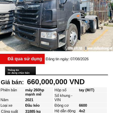
Đã qua sử dụng
Đăng tin ngày: 07/08/2026
Thông tin
xe đang chào bán
660,000,000 VND
Giá bán:
Phiên bản
máy 260hp
Hộp số
tay (M/T)
mạnh mẽ
Số khung -
Năm
2021
VIN
Loại xe
Đầu kéo
Động cơ
6600
Hệ dẫn động
4x2
Công suất
31885 kg