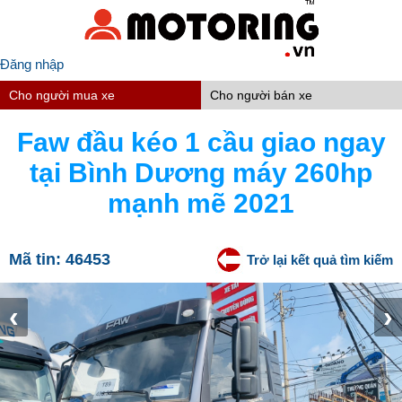
Đăng nhập
Cho người mua xe
Cho người bán xe
Faw đầu kéo 1 cầu giao ngay
tại Bình Dương máy 260hp
mạnh mẽ 2021
Mã tin:
46453
Trở lại kết quả tìm kiếm
‹
›