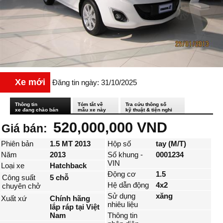
Xe mới
Đăng tin ngày: 31/10/2025
Thông tin
Tóm tắt về
Tra cứu thông số
xe đang chào bán
mẫu xe này
kỹ thuật & tiện nghi
520,000,000 VND
Giá bán:
Phiên bản
1.5 MT 2013
Hộp số
tay (M/T)
Năm
2013
Số khung -
0001234
VIN
Loại xe
Hatchback
Động cơ
1.5
Công suất
5 chỗ
Hệ dẫn động
4x2
chuyên chở
Sử dụng
xăng
Xuất xứ
Chính hãng
nhiêu liệu
lắp ráp tại Việt
Nam
Thông tin