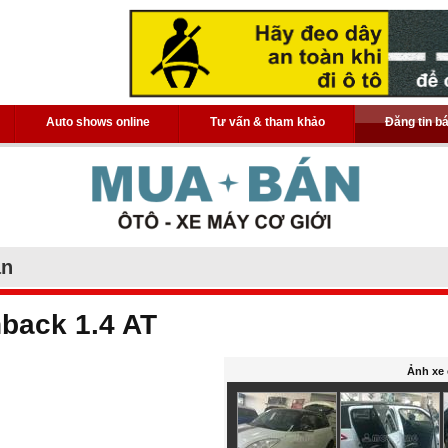
Auto shows online
Tư vấn & tham khảo
Đăng tin b
án
hback 1.4 AT
Ảnh xe 