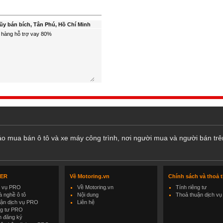
ũy bán bích, Tân Phú, Hồ Chí Minh
cáo mua bán ô tô và xe máy công trình, nơi người mua và người bán trê
LER
Về Motoring.vn
Chính sách và thoả 
h vụ PRO
Về Motoring.vn
Tính riêng tư
 nghề ô tô
Nội dung
Thoả thuận dịch vụ
uận dịch vụ PRO
Liên hệ
ng tư PRO
h đăng ký