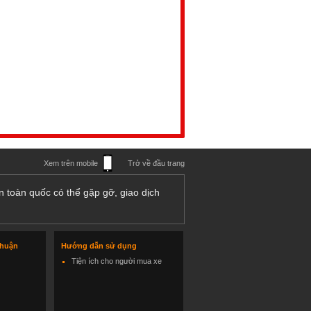
Xem trên mobile
Trở về đầu trang
n toàn quốc có thể gặp gỡ, giao dịch
thuận
Hướng dẫn sử dụng
Tiện ích cho người mua xe