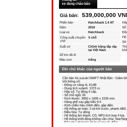
xe đang chào bán
539,000,000 V
Giá bán:
Phiên bản
Hatchback 1.4 AT
Hộ
Năm
2016
Số 
Loại xe
Hatchback
Độ
Hệ 
Công suất chuyên
5 chỗ
chở
Sử 
Xuất xứ
Chính hãng lắp ráp
Thô
tại Việt Nam
kha
Số km đã đi
Màu sơn
trắng
Ghi chú khác của người bán