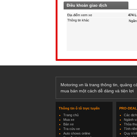
Điều khoản giao dịch
Địa điểm xem xe
474 L
Thông tin khác
Motoring.vn là trang thông tin, quảng 
mua bán một cách dễ dàng và tiện lợi
Thông tin ô tô trực tuyến
PRO-DEA
Trang chủ
Các dịc
Mua xe
Ngành và
Bán xe
Thỏa th
Tra cứu xe
Tính riê
Auto shows online
Quy trìn