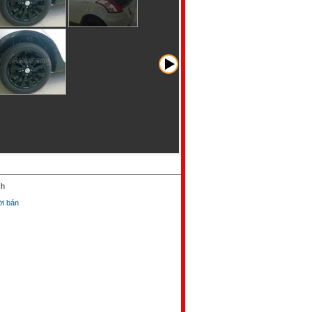
ch
̀i bán