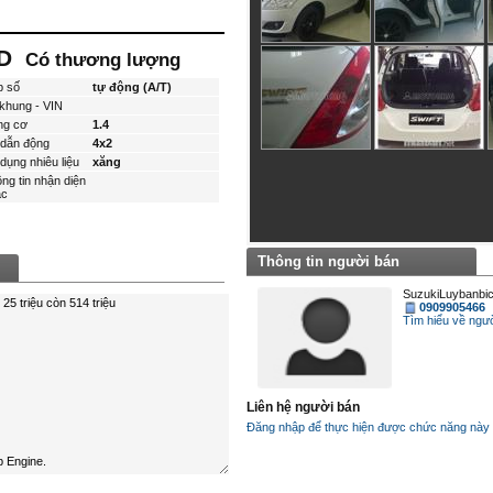
ND
Có thương lượng
p số
tự động (A/T)
khung - VIN
ng cơ
1.4
dẫn động
4x2
dụng nhiêu liệu
xăng
ng tin nhận diện
́c
Thông tin người bán
SuzukiLuybanbi
0909905466
Tìm hiểu về ngươ
Liên hệ người bán
Đăng nhập để thực hiện được chức năng này