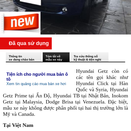
Đã qua sử dụng
Thông tin
Tóm tắt về
Tra cứu thông số
xe đang chào bán
mẫu xe này
kỹ thuật & tiện nghi
Hyundai Getz còn có
Tiện ích cho người mua bán ô
các tên gọi khác như
tô
Hyundai Click tại Hàn
Xem tin quảng cáo mua bán xe hơi
Quốc và Syria, Hyundai
Getz Prime tại Ấn Độ, Hyundai TB tại Nhật Bản, Inokom
Getz tại Malaysia, Dodge Brisa tại Venezuela. Đặc biệt,
mẫu xe này không được phân phối tại hai thị trường lớn là
Mỹ và Canada.
Tại Việt Nam