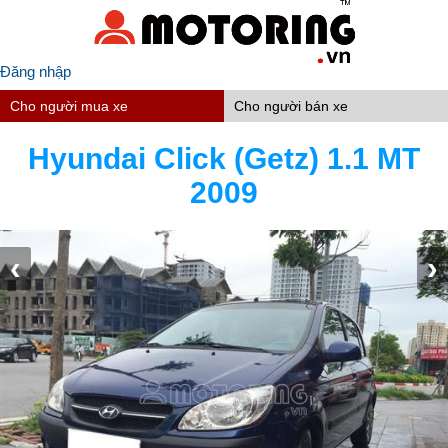
Đăng nhập
Cho người mua xe
Cho người bán xe
Hyundai Click (Getz) 1.1 MT
2009
‹
›