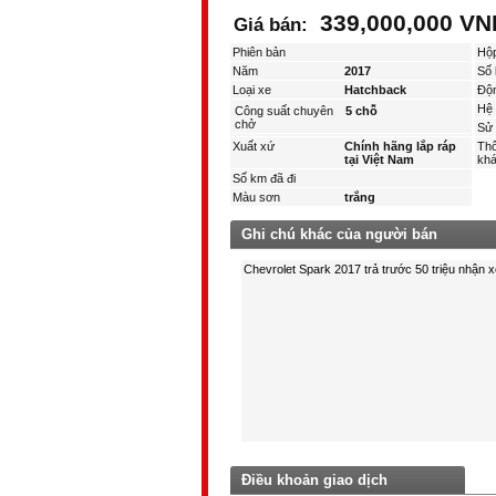
339,000,000 VN
Giá bán:
Phiên bản
Hộ
Năm
2017
Số 
Loại xe
Hatchback
Độ
Hệ 
Công suất chuyên
5 chỗ
chở
Sử 
Xuất xứ
Chính hãng lắp ráp
Thô
tại Việt Nam
kha
Số km đã đi
Màu sơn
trắng
Ghi chú khác của người bán
Điều khoản giao dịch