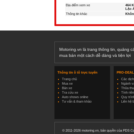
Địa điểm xem xe
464 
LẠc A
Thông tin khác
Khôn
Motoring.vn là trang thông tin, quảng 
mua bán một cách dễ dàng và tiện lợi
Thông tin ô tô trực tuyến
PRO-DEA
Trang chủ
Các dịc
Mua xe
Ngành và
Bán xe
Thỏa th
Tra cứu xe
Tính riê
Auto shows online
Quy trìn
Tư vấn & tham khảo
Liên hệ 
© 2011-2026 motoring.vn, bản quyền của PDS Co