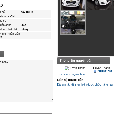
D
p số
tay (M/T)
khung - VIN
ng cơ
dẫn động
4x2
dụng nhiêu liệu
xăng
ng tin nhận diện
́c
Thông tin người bán
Huỳnh Thanh
0901185218
Tìm hiểu về người bán
Liên hệ người bán
Đăng nhập để thực hiện được chức năng này