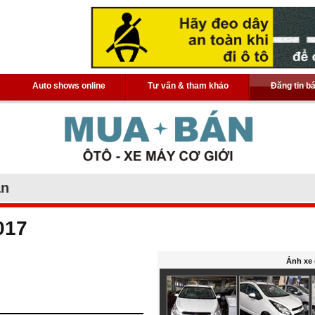
Auto shows online
Tư vấn & tham khảo
Đăng tin b
án
017
Ảnh xe 