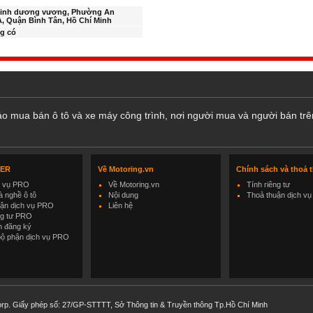
Kinh dương vương, Phường An
, Quận Bình Tân, Hồ Chí Minh
g có
cáo mua bán ô tô và xe máy công trình, nơi người mua và người bán trê
LER
Về Motoring.vn
Chính sách và thoả 
h vụ PRO
Về Motoring.vn
Tính riêng tư
 nghề ô tô
Nội dung
Thoả thuận dịch vụ
uận dịch vụ PRO
Liên hệ
ng tư PRO
h đăng ký
bộ phận dịch vụ PRO
rp. Giấy phép số: 27/GP-STTTT, Sở Thông tin & Truyền thông Tp.Hồ Chí Minh