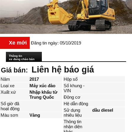
Xe mới
Đăng tin ngày: 05/10/2019
Thông tin
xe đang chào bán
Liên hệ báo giá
Giá bán:
Năm
2017
Hộp số
Loại xe
Máy xúc đào
Số khung -
VIN
Xuất xứ
Nhập khẩu từ
Trung Quốc
Động cơ
Số giờ đã
Hệ dẫn động
hoạt động
Sử dụng
dầu diesel
Màu sơn
Vàng
nhiêu liệu
Thông tin
nhận diện
khác