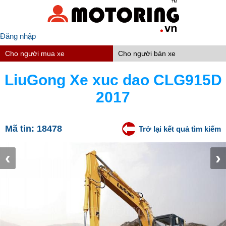
Đăng nhập
Cho người mua xe
Cho người bán xe
LiuGong Xe xuc dao CLG915D
2017
Mã tin:
18478
Trở lại kết quả tìm kiếm
‹
›