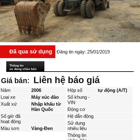
Đã qua sử dụng
Đăng tin ngày: 25/01/2019
Thông tin
xe đang chào bán
Liên hệ báo giá
Giá bán:
Năm
2006
Hộp số
tự động (A/T)
Loại xe
Máy xúc đào
Số khung -
VIN
Xuất xứ
Nhập khẩu từ
Hàn Quốc
Động cơ
Số giờ đã
Hệ dẫn động
hoạt động
Sử dụng
Màu sơn
Vàng-Đen
nhiêu liệu
Thông tin