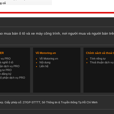
g có
cáo mua bán ô tô và xe máy công trình, nơi người mua và người bán trê
LER
Về Motoring.vn
Chính sách và thoả 
h vụ PRO
Về Motoring.vn
Tính riêng tư
 nghề ô tô
Nội dung
Thoả thuận dịch vụ
uận dịch vụ PRO
Liên hệ
ng tư PRO
h đăng ký
bộ phận dịch vụ PRO
rp. Giấy phép số: 27/GP-STTTT, Sở Thông tin & Truyền thông Tp.Hồ Chí Minh