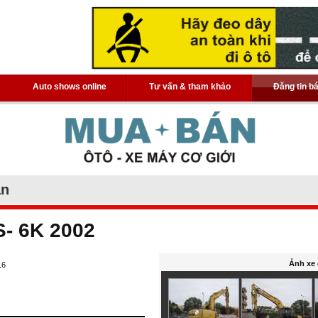
Auto shows online
Tư vấn & tham khảo
Đăng tin b
án
- 6K 2002
Ảnh xe 
16