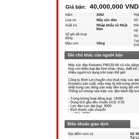
40,000,000 VN
Giá bán:
Năm
2002
Hộ
Loại xe
Máy xúc đào
Số 
Xuất xứ
Nhập khẩu từ Nhật
Độ
Bản
Hệ 
Số giờ đã hoạt
Sử 
động
Thô
Màu sơn
Vàng
kha
Ghi chú khác của người bán
Điều khoản giao dịch
Địa điểm xem xe
Số 36
Từ Li