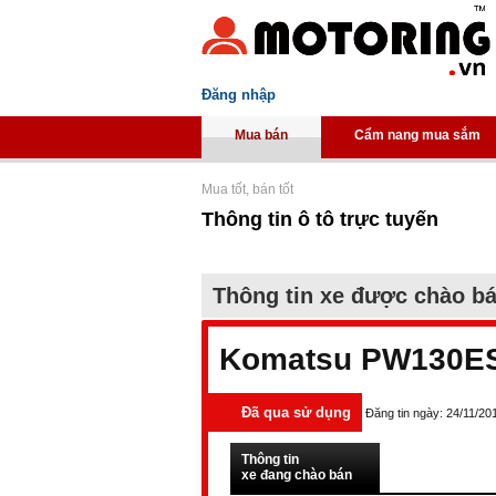
Đăng nhập
Mua bán
Cẩm nang mua sắm
Mua tốt, bán tốt
Thông tin ô tô trực tuyến
Thông tin xe được chào b
Komatsu PW130ES
Đã qua sử dụng
Đăng tin ngày: 24/11/20
Thông tin
xe đang chào bán