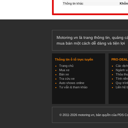
Thông tin khác
Khôn
Motoring.vn là trang thông tin, quảng 
mua bán một cách dễ dàng và tiện lợi
Thông tin ô tô trực tuyến
PRO-DEA
Trang chủ
Các dịc
Mua xe
Ngành và
Bán xe
Thỏa th
Tra cứu xe
Tính riê
Auto shows online
Quy trìn
Tư vấn & tham khảo
Liên hệ 
© 2011-2026 motoring.vn, bản quyền của PDS Co